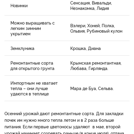
Сенсация, Вивальди,
Новинки
Незнакомка, Лидия
Можно выращивать с
Вэлери, Хоней, Полка,
легким зимним
Ольвия, Рубиновый кулон
укрытием
Земклуника
Крошка, Диана
Ремонтантные сорта
Крымская ремонтантная,
для открытого грунта
Любава, Гирлянда.
Импортным не хватает
тепла – они лучше
Мара де Буа, Сельва.
удаются в теплице
Осенний урожай дают ремонтантные сорта. Для закладки
почек им нужно много тепла летом и в 2 раза больше
питания. Если первые цветоносы удаляют в мае, второй
урожай начинает созревать раньше (в конце июля), отдача