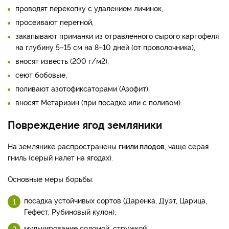
проводят перекопку с удалением личинок,
просеивают перегной,
закапывают приманки из отравленного сырого картофеля
на глубину 5–15 см на 8–10 дней (от проволочника),
вносят известь (200 г/м2),
сеют бобовые,
поливают азотофиксаторами (Азофит),
вносят Метаризин (при посадке или с поливом).
Повреждение ягод земляники
На землянике распространены
гнили плодов
, чаще серая
гниль (серый налет на ягодах).
Основные меры борьбы:
посадка устойчивых сортов (Даренка, Дуэт, Царица,
Гефест, Рубиновый кулон),
мульчирование соломой, стружкой,