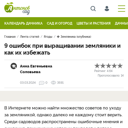
КАЛЕНДАРЬ ДАЧНИКА
САД И ОГОРОД
ЦВЕТЫ И РАСТЕНИЯ
ДАЧНЫ
Главная
Лента статей
Ягоды
🍓 Земляника (клубника)
9 ошибок при выращивании земляники и
как их избежать
Анна Евгеньевна
Соловьева
Рейтинг:
4.64
Проголосовало:
14
03.03.2024
0
3591
В Интернете можно найти множество советов по уходу
за земляникой, однако далеко не каждому стоит верить.
Среди садоводов распространены ошибочные мнения и