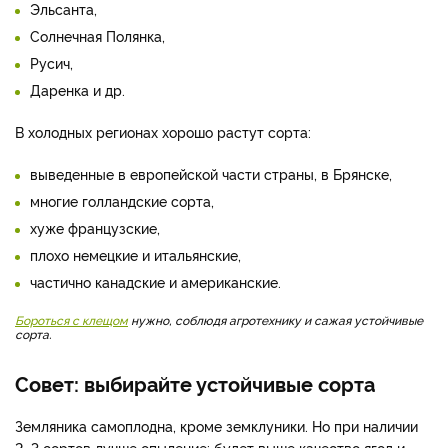
Эльсанта,
Солнечная Полянка,
Русич,
Даренка и др.
В холодных регионах хорошо растут сорта:
выведенные в европейской части страны, в Брянске,
многие голландские сорта,
хуже французские,
плохо немецкие и итальянские,
частично канадские и американские.
Бороться с клещом
нужно, соблюдя агротехнику и сажая устойчивые
сорта.
Совет: выбирайте устойчивые сорта
Земляника самоплодна, кроме земклуники. Но при наличии
2–3 сортов лучше опыление: будет выше качество ягод и