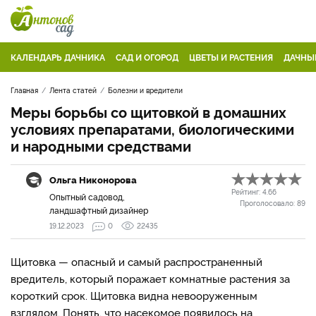
КАЛЕНДАРЬ ДАЧНИКА
САД И ОГОРОД
ЦВЕТЫ И РАСТЕНИЯ
ДАЧНЫ
Главная
Лента статей
Болезни и вредители
Меры борьбы со щитовкой в домашних
условиях препаратами, биологическими
и народными средствами
Ольга Никонорова
Рейтинг:
4.66
Опытный садовод,
Проголосовало:
89
ландшафтный дизайнер
19.12.2023
0
22435
Щитовка — опасный и самый распространенный
вредитель, который поражает комнатные растения за
короткий срок. Щитовка видна невооруженным
взглядом. Понять, что насекомое появилось на