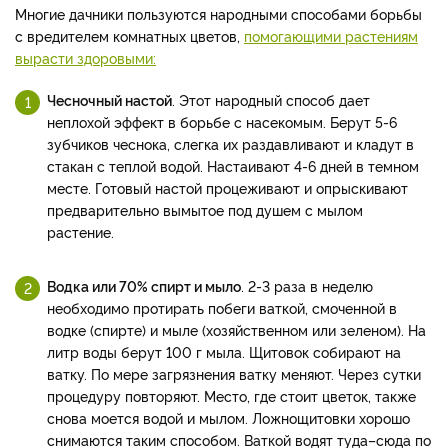
Многие дачники пользуются народными способами борьбы
с вредителем комнатных цветов,
помогающими растениям
вырасти здоровыми:
Чесночный настой
. Этот народный способ дает
неплохой эффект в борьбе с насекомым. Берут 5-6
зубчиков чеснока, слегка их раздавливают и кладут в
стакан с теплой водой. Настаивают 4-6 дней в темном
месте. Готовый настой процеживают и опрыскивают
предварительно вымытое под душем с мылом
растение.
Водка или 70% спирт и мыло
. 2-3 раза в неделю
необходимо протирать побеги ваткой, смоченной в
водке (спирте) и мыле (хозяйственном или зеленом). На
литр воды берут 100 г мыла. Щитовок собирают на
ватку. По мере загрязнения ватку меняют. Через сутки
процедуру повторяют. Место, где стоит цветок, также
снова моется водой и мылом. Ложнощитовки хорошо
снимаются таким способом. Ваткой водят туда–сюда по