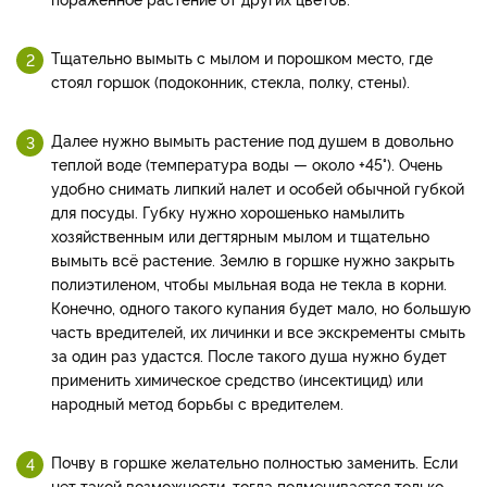
Тщательно вымыть с мылом и порошком место, где
стоял горшок (подоконник, стекла, полку, стены).
Далее нужно вымыть растение под душем в довольно
теплой воде (температура воды — около +45
°
). Очень
удобно снимать липкий налет и особей обычной губкой
для посуды. Губку нужно хорошенько намылить
хозяйственным или дегтярным мылом и тщательно
вымыть всё растение. Землю в горшке нужно закрыть
полиэтиленом, чтобы мыльная вода не текла в корни.
Конечно, одного такого купания будет мало, но большую
часть вредителей, их личинки и все экскременты смыть
за один раз удастся. После такого душа нужно будет
применить химическое средство (инсектицид) или
народный метод борьбы с вредителем.
Почву в горшке желательно полностью заменить. Если
нет такой возможности, тогда подменивается только