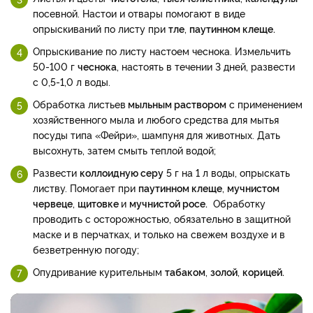
посевной. Настои и отвары помогают в виде
опрыскиваний по листу при
тле
,
паутинном клеще.
Опрыскивание по листу настоем чеснока. Измельчить
50-100 г
чеснока
, настоять в течении 3 дней, развести
с 0,5-1,0 л воды.
Обработка листьев
мыльным раствором
с применением
хозяйственного мыла и любого средства для мытья
посуды типа «Фейри», шампуня для животных. Дать
высохнуть, затем смыть теплой водой;
Развести
коллоидную серу
5 г на 1 л воды, опрыскать
листву. Помогает при
паутинном клеще
,
мучнистом
червеце
,
щитовке
и
мучнистой росе.
Обработку
проводить с осторожностью, обязательно в защитной
маске и в перчатках, и только на свежем воздухе и в
безветренную погоду;
Опудривание курительным
табаком
,
золой
,
корицей.