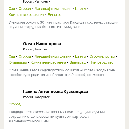
Россия, Мичуринск
Сад
Огород
Ландшафтный дизайн
Цветы
Комнатные растения
Виноград
Ученый-агроном с 30+ лет практики. Кандидат с.-х. наук, старший
научный сотрудник ФНЦ им. И.В. Мичурина, ...
Ольга Никонорова
Россия, Тольятти
Сад
Огород
Ландшафтный дизайн
Цветы
Строительство
Кулинария
Комнатные растения
Виноград
Пчеловодство
Ольга занимается садоводством со школьных лет. Сегодня она
преобразует родительский участок (12 соток), совмещая ...
Галина Антониевна Кузьмицкая
Россия, Хабаровск
Огород
Кандидат сельскохозяйственных наук, ведущий научный
сотрудник отдела овощных культур и картофеля
Дальневосточного НИИ ...