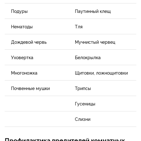
Подуры
Паутинный клещ
Нематоды
Тля
Дождевой червь
Мучнистый червец
Уховертка
Белокрылка
Многоножка
Щитовки, ложнощитовки
Почвенные мушки
Трипсы
Гусеницы
Слизни
Профилактика вредителей комнатных