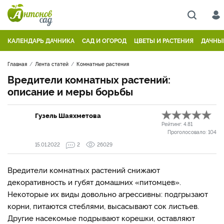
КАЛЕНДАРЬ ДАЧНИКА
САД И ОГОРОД
ЦВЕТЫ И РАСТЕНИЯ
ДАЧНЫ
Главная
Лента статей
Комнатные растения
Вредители комнатных растений:
описание и меры борьбы
Гузель Шаяхметова
Рейтинг:
4.81
Проголосовало:
104
15.01.2022
2
26029
Вредители комнатных растений снижают
декоративность и губят домашних «питомцев».
Некоторые их виды довольно агрессивны: подгрызают
корни, питаются стеблями, высасывают сок листьев.
Другие насекомые подрывают корешки, оставляют