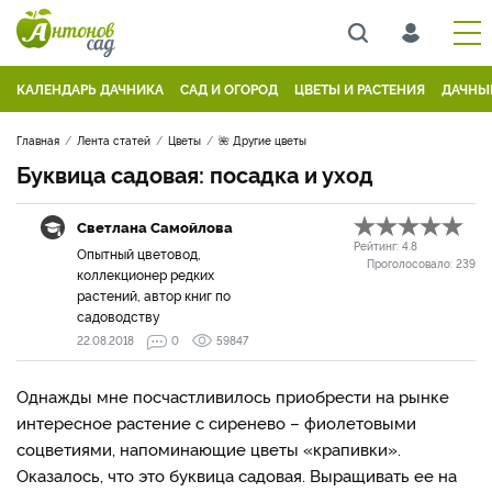
КАЛЕНДАРЬ ДАЧНИКА
САД И ОГОРОД
ЦВЕТЫ И РАСТЕНИЯ
ДАЧНЫ
Главная
Лента статей
Цветы
🌺 Другие цветы
Буквица садовая: посадка и уход
Светлана Самойлова
Рейтинг:
4.8
Опытный цветовод,
Проголосовало:
239
коллекционер редких
растений, автор книг по
садоводству
22.08.2018
0
59847
Однажды мне посчастливилось приобрести на рынке
интересное растение с сиренево – фиолетовыми
соцветиями, напоминающие цветы «крапивки».
Оказалось, что это буквица садовая. Выращивать ее на