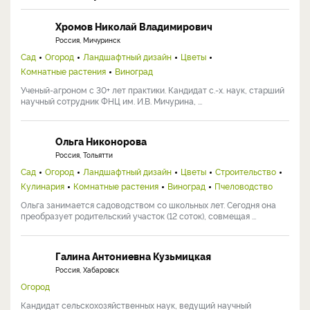
Хромов Николай Владимирович
Россия, Мичуринск
Сад
Огород
Ландшафтный дизайн
Цветы
Комнатные растения
Виноград
Ученый-агроном с 30+ лет практики. Кандидат с.-х. наук, старший
научный сотрудник ФНЦ им. И.В. Мичурина, ...
Ольга Никонорова
Россия, Тольятти
Сад
Огород
Ландшафтный дизайн
Цветы
Строительство
Кулинария
Комнатные растения
Виноград
Пчеловодство
Ольга занимается садоводством со школьных лет. Сегодня она
преобразует родительский участок (12 соток), совмещая ...
Галина Антониевна Кузьмицкая
Россия, Хабаровск
Огород
Кандидат сельскохозяйственных наук, ведущий научный