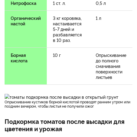
Нитрофоска
1 ст. л.
0,5 л
Органический
3 кг коровяка,
1 л
настой
настаивается
5-7 дней и
разбавляется
в 10 раз.
Борная
10 г
Опрыскивание
кислота
до полного
смачивания
поверхности
листьев
Опрыскивание кустиков борной кислотой проводят ранним утром или
поздним вечером, чтобы листья не получили ожог
Подкормка томатов после высадки для
цветения и урожая