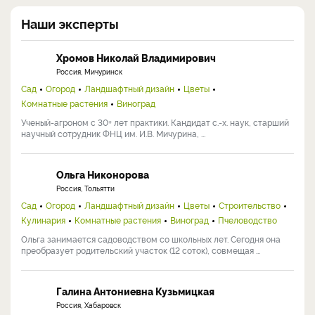
Наши эксперты
Хромов Николай Владимирович
Россия, Мичуринск
Сад
Огород
Ландшафтный дизайн
Цветы
Комнатные растения
Виноград
Ученый-агроном с 30+ лет практики. Кандидат с.-х. наук, старший
научный сотрудник ФНЦ им. И.В. Мичурина, ...
Ольга Никонорова
Россия, Тольятти
Сад
Огород
Ландшафтный дизайн
Цветы
Строительство
Кулинария
Комнатные растения
Виноград
Пчеловодство
Ольга занимается садоводством со школьных лет. Сегодня она
преобразует родительский участок (12 соток), совмещая ...
Галина Антониевна Кузьмицкая
Россия, Хабаровск