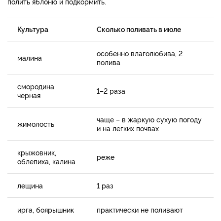
полить яблоню и подкормить.
Культура
Сколько поливать в июле
особенно влаголюбива, 2
малина
полива
смородина
1–2 раза
черная
чаще – в жаркую сухую погоду
жимолость
и на легких почвах
крыжовник,
реже
облепиха, калина
лещина
1 раз
ирга, боярышник
практически не поливают