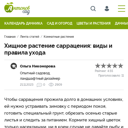
КАЛЕНДАРЬ ДАЧНИКА
САД И ОГОРОД
ЦВЕТЫ И РАСТЕНИЯ
ДАЧНЫ
Главная
Лента статей
Комнатные растения
Хищное растение саррацения: виды и
правила ухода
Ольга Никонорова
Рейтинг:
4.55
Опытный садовод,
Проголосовало:
11
ландшафтный дизайнер
21.11.2023
0
2909
Чтобы саррацения прожила долго в домашних условиях,
ей нужно устраивать зимовку с периодом покоя,
готовить специальный грунт, обрезать осенью старые
листья и следить за питанием. Кормите хищный цветок
только насекомыми, ни в коем случае не давайте рыбу и