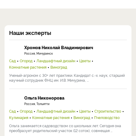
Наши эксперты
Хромов Николай Владимирович
Россия, Мичуринск
Сад
Огород
Ландшафтный дизайн
Цветы
Комнатные растения
Виноград
Ученый-агроном с 30+ лет практики. Кандидат с.-х. наук, старший
научный сотрудник ФНЦ им. И.В. Мичурина, ...
Ольга Никонорова
Россия, Тольятти
Сад
Огород
Ландшафтный дизайн
Цветы
Строительство
Кулинария
Комнатные растения
Виноград
Пчеловодство
Ольга занимается садоводством со школьных лет. Сегодня она
преобразует родительский участок (12 соток), совмещая ...