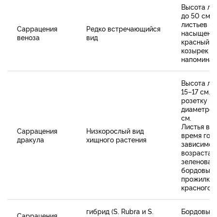
Высота ли
до 50 см. 
листьев –
Саррацения
Редко встречающийся
насыщенн
веноза
вид
красный. Л
козырек п
напоминае
Высота лис
15–17 см. 
розетку из
диаметром
см.
Листья в р
Саррацения
Низкорослый вид
время года
дракула
хищного растения
зависимос
возраста 
зеленоват
бордовым
прожилкам
красного 
гибрид (S. Rubra и S.
Бордовые 
Саррацения