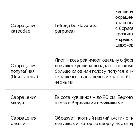
Кувшинчик
окрашены 
красноват
Саррацения
Гибрид (S. Flava и S.
с бордовы
катесбае
purpurea)
прожилкам
– крышка
широкора
Лист – козырек имеет овальную форму 
Саррацения
ловушки-кувшина попадает насекомое.
попугайная
больше клюв или голову попугая, а не
(Пситтацина)
окрашены в насыщенный красно-бордо
черными
Саррацения
Высота кувшинов – до 20 см. Верхняя 
марун
цвета с бордовыми прожилками
Саррацения
Образует плотный низкий кустик с пу
сильвия
ловушками, которые сверху имеют кра