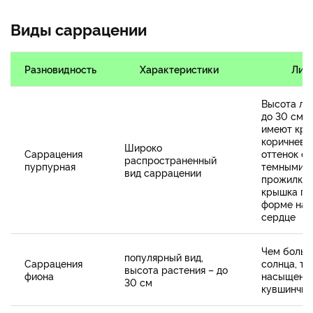
Виды саррацении
Разновидность
Характеристики
Лис
Высота ли
до 30 см. 
имеют кра
коричневы
Широко
Саррацения
оттенок с 
распространенный
пурпурная
темными
вид саррацении
прожилкам
крышка по
форме нап
сердце
Чем больш
популярный вид,
Саррацения
солнца, те
высота растения – до
фиона
насыщенне
30 см
кувшинчик