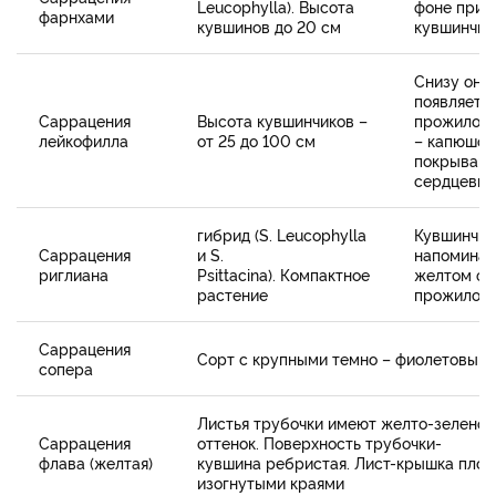
Leucophylla). Высота
фоне прив
фарнхами
кувшинов до 20 см
кувшинчик
Снизу они 
появляетс
Саррацения
Высота кувшинчиков –
прожилок.
лейкофилла
от 25 до 100 см
– капюшон 
покрывающ
сердцеви
гибрид (S. Leucophylla
Кувшинчик
Саррацения
и S.
напоминаю
риглиана
Psittacina). Компактное
желтом фо
растение
прожилок
Саррацения
Сорт с крупными темно – фиолетовым
сопера
Листья трубочки имеют желто-зелено
Саррацения
оттенок. Поверхность трубочки-
флава (желтая)
кувшина ребристая. Лист-крышка плоск
изогнутыми краями