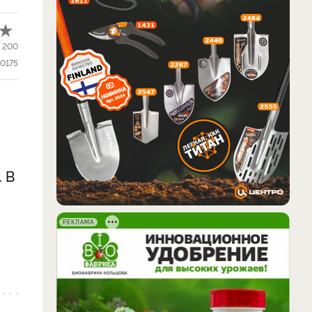
:
200
0175
 В
РЕКЛАМА