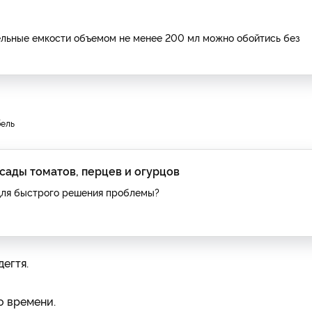
дельные емкости объемом не менее 200 мл можно обойтись без
бель
ссады томатов, перцев и огурцов
 для быстрого решения проблемы?
егтя.
о времени.