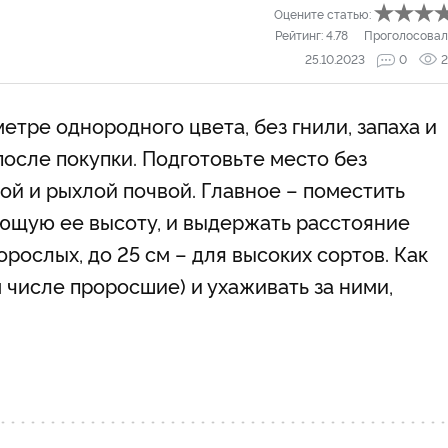
Оцените статью:
Рейтинг:
4.78
Проголосовал
25.10.2023
0
2
етре однородного цвета, без гнили, запаха и
после покупки. Подготовьте место без
ной и рыхлой почвой. Главное – поместить
ющую ее высоту, и выдержать расстояние
орослых, до 25 см – для высоких сортов. Как
 числе проросшие) и ухаживать за ними,