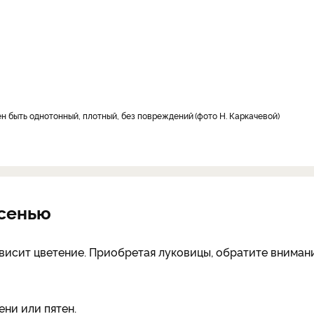
ен быть однотонный, плотный, без повреждений
фото Н. Каркачевой
осенью
исит цветение. Приобретая луковицы, обратите вниман
ени или пятен.