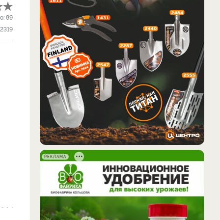
о:
89
2319
РЕКЛАМА