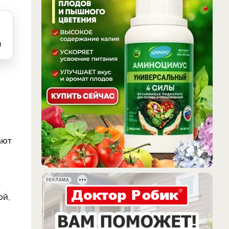
и
ают
РЕКЛАМА
–
ой,