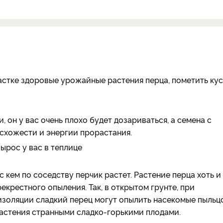
астке здоровые урожайные растения перца, пометить ку
, он у вас очень плохо будет дозариваться, а семена с
всхожести и энергии прорастания.
вырос у вас в теплице
с кем по соседству перчик растет. Растение перца хоть и
крестного опыления. Так, в открытом грунте, при
золяции сладкий перец могут опылить насекомые пыльц
 растения странными сладко-горькими плодами.