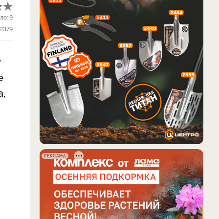
ло:
9
2379
у
е
а,
РЕКЛАМА