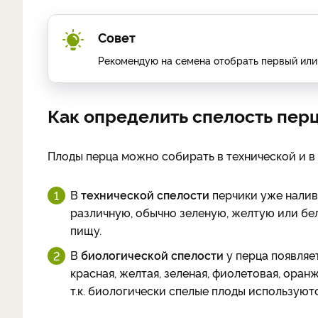
Совет
Рекомендую на семена отобрать первый или 
Как определить спелость пер
Плоды перца можно собирать в технической и в
В
технической спелости
перчики уже налив
различную, обычно зеленую, желтую или бе
пищу.
В
биологической спелости
у перца появляе
красная, желтая, зеленая, фиолетовая, оран
т.к. биологически спелые плоды используютс