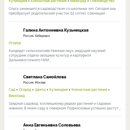
Кулинария
Комнатные растения
Виноград
Пчеловодство
Ольга занимается садоводством со школьных лет. Сегодня она
преобразует родительский участок (12 соток), совмещая ...
Галина Антониевна Кузьмицкая
Россия, Хабаровск
Огород
Кандидат сельскохозяйственных наук, ведущий научный
сотрудник отдела овощных культур и картофеля
Дальневосточного НИИ ...
Светлана Самойлова
Россия, Москва
Сад
Огород
Цветы
Кулинария
Комнатные растения
Виноград
Заядлый садовод, коллекционер редких растений и садовых
новинок. В моем саду в северном Подмосковье успешно растут ...
Анна Евгеньевна Соловьева