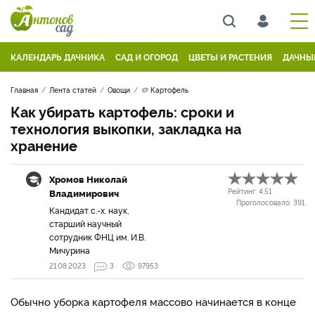
КАЛЕНДАРЬ ДАЧНИКА
САД И ОГОРОД
ЦВЕТЫ И РАСТЕНИЯ
ДАЧНЫ
Главная
Лента статей
Овощи
🥔 Картофель
Как убирать картофель: сроки и
технология выкопки, закладка на
хранение
Хромов Николай
Владимирович
Рейтинг:
4.51
Проголосовало:
391
Кандидат с.-х. наук,
старший научный
сотрудник ФНЦ им. И.В.
Мичурина
21.08.2023
3
97953
Обычно уборка картофеля массово начинается в конце