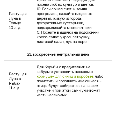
посева любых культур и цветов.
Ю:
Если сошел снег, и земля
Растущая
прогрелась, сажайте плодовые
Луна в
деревья, живую изгородь,
Тельце
декоративные кустарники,
10 л. д.
подкармливайте многолетники.
С:
Посейте в ящички на подоконник
кресс-салат, укроп, петрушку,
листовой салат, лук на перо
.
21, воскресенье, нейтральный день
Для борьбы с вредителями не
забудьте установить несколько
Растущая
кормушек для синиц и воробьев
либо
Луна в
почистить и пополнить имеющиеся –
Рыбах
птицы будут собираться на вашем
11 л. д.
участке и при этом сами уничтожат
часть насекомых.