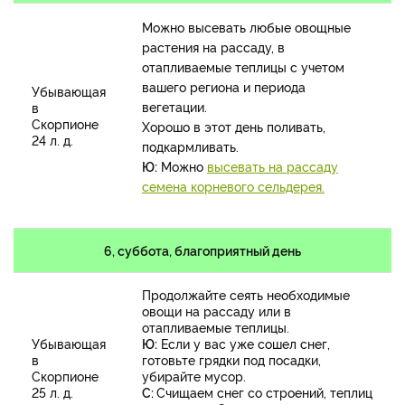
Можно высевать любые овощные
растения на рассаду, в
отапливаемые теплицы с учетом
вашего региона и периода
Убывающая
вегетации.
в
Скорпионе
Хорошо в этот день поливать,
24 л. д.
подкармливать.
Ю:
Можно
высевать на рассаду
семена корневого сельдерея.
6, суббота, благоприятный день
Продолжайте сеять необходимые
овощи на рассаду или в
отапливаемые теплицы.
Убывающая
Ю:
Если у вас уже сошел снег,
в
готовьте грядки под посадки,
Скорпионе
убирайте мусор.
25 л. д.
С:
Счищаем снег со строений, теплиц