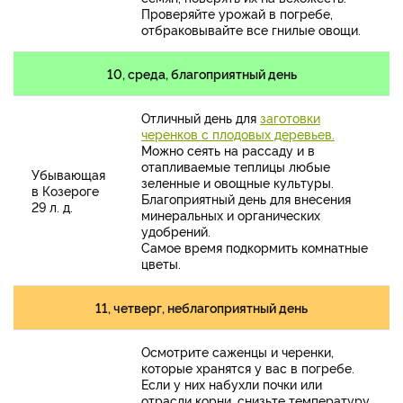
Проверяйте урожай в погребе,
отбраковывайте все гнилые овощи.
10, среда, благоприятный день
Отличный день для
заготовки
черенков с плодовых деревьев.
Можно сеять на рассаду и в
отапливаемые теплицы любые
Убывающая
зеленные и овощные культуры.
в Козероге
Благоприятный день для внесения
29 л. д.
минеральных и органических
удобрений.
Самое время подкормить комнатные
цветы.
11, четверг, неблагоприятный день
Осмотрите саженцы и черенки,
которые хранятся у вас в погребе.
Если у них набухли почки или
отрасли корни, снизьте температуру