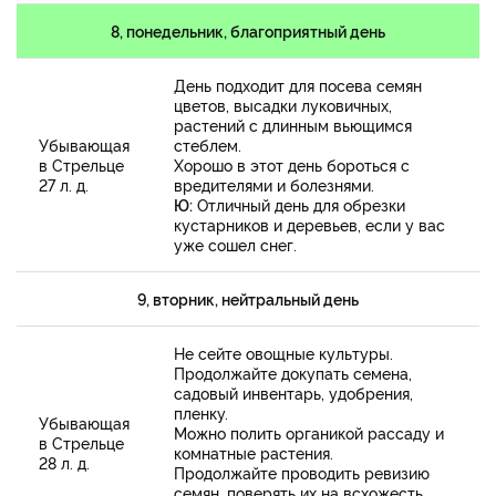
8, понедельник, благоприятный день
День подходит для посева семян
цветов, высадки луковичных,
растений с длинным вьющимся
Убывающая
стеблем.
в Стрельце
Хорошо в этот день бороться с
27 л. д.
вредителями и болезнями.
Ю:
Отличный день для обрезки
кустарников и деревьев, если у вас
уже сошел снег.
9, вторник, нейтральный день
Не сейте овощные культуры.
Продолжайте докупать семена,
садовый инвентарь, удобрения,
пленку.
Убывающая
Можно полить органикой рассаду и
в Стрельце
комнатные растения.
28 л. д.
Продолжайте проводить ревизию
семян, поверять их на всхожесть.