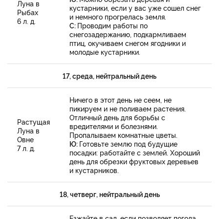
Луна в
кустарники, если у вас уже сошел снег
Рыбах
и немного прогрелась земля.
6 л. д.
С:
Проводим работы по
снегозадержанию, подкармливаем
птиц, окучиваем снегом ягодники и
молодые кустарники.
17, среда, нейтральный день
Ничего в этот день не сеем, не
пикируем и не поливаем растения.
Отличный день для борьбы с
Растущая
вредителями и болезнями.
Луна в
Пропалываем комнатные цветы.
Овне
Ю:
Готовьте землю под будущие
7 л. д.
посадки: работайте с землей. Хороший
день для обрезки фруктовых деревьев
и кустарников.
18, четверг, нейтральный день
Езжайте в сад, если позволяет погода.