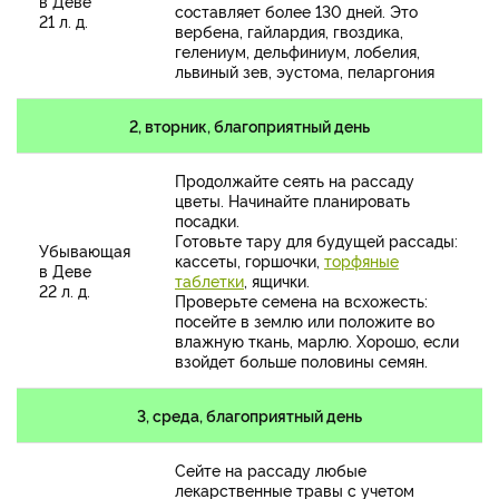
в Деве
составляет более 130 дней. Это
21 л. д.
вербена, гайлардия, гвоздика,
гелениум, дельфиниум, лобелия,
львиный зев, эустома, пеларгония
2, вторник, благоприятный день
Продолжайте сеять на рассаду
цветы. Начинайте планировать
посадки.
Готовьте тару для будущей рассады:
Убывающая
кассеты, горшочки,
торфяные
в Деве
таблетки
, ящички.
22 л. д.
Проверьте семена на всхожесть:
посейте в землю или положите во
влажную ткань, марлю. Хорошо, если
взойдет больше половины семян.
3, среда, благоприятный день
Сейте на рассаду любые
лекарственные травы с учетом