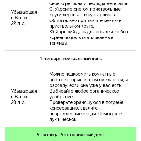
своего региона и периода вегетации.
С:
Укройте снегом приствольные
Убывающая
круги деревьев и кустарников.
в Весах
Обязательно притопчите землю в
22 л. д.
приствольном круге.
Ю:
Хороший день для посадки любых
корнеплодов в отапливаемые
теплицы.
4, четверг, нейтральный день
Можно подкормить комнатные
цветы, которые в этом нуждаются, и
рассаду, если она уже у вас есть.
Убывающая
Выбирайте любое органическое
в Весах
удобрение.
23 л. д.
Проверьте хранящуюся в погребе
консервацию, удалите
поврежденные плоды. Осмотрите
лук и чеснок.
5, пятница, благоприятный день