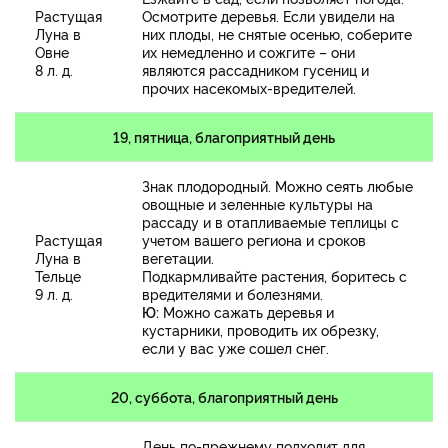
Растущая
Осмотрите деревья. Если увидели на
Луна в
них плоды, не снятые осенью, соберите
Овне
их немедленно и сожгите – они
8 л. д.
являются рассадником гусениц и
прочих насекомых-вредителей.
19, пятница, благоприятный день
Знак плодородный. Можно сеять любые
овощные и зеленные культуры на
рассаду и в отапливаемые теплицы с
Растущая
учетом вашего региона и сроков
Луна в
вегетации.
Тельце
Подкармливайте растения, боритесь с
9 л. д.
вредителями и болезнями.
Ю:
Можно сажать деревья и
кустарники, проводить их обрезку,
если у вас уже сошел снег.
20, суббота, благоприятный день
День по-прежнему подходит для