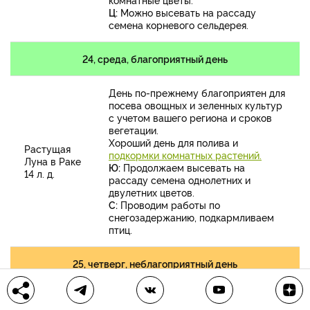
Ц:
Можно высевать на рассаду
семена корневого сельдерея.
24, среда, благоприятный день
День по-прежнему благоприятен для
посева овощных и зеленных культур
с учетом вашего региона и сроков
вегетации.
Хороший день для полива и
Растущая
подкормки комнатных растений.
Луна в Раке
Ю:
Продолжаем высевать на
14 л. д.
рассаду семена однолетних и
двулетних цветов.
С:
Проводим работы по
снегозадержанию, подкармливаем
птиц.
25, четверг, неблагоприятный день
Сеять и высаживать овощные
культуры не желательно. Поэтому