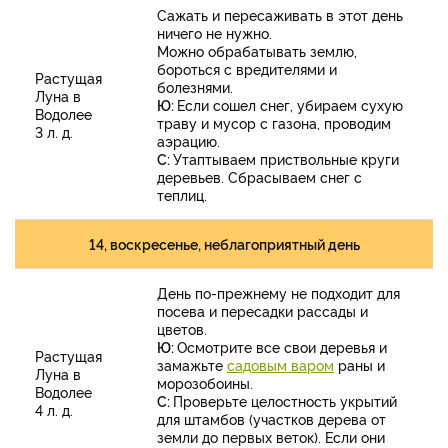
Сажать и пересаживать в этот день
ничего не нужно.
Можно обрабатывать землю,
бороться с вредителями и
Растущая
болезнями.
Луна в
Ю:
Если сошел снег, убираем сухую
Водолее
траву и мусор с газона, проводим
3 л. д.
аэрацию.
С:
Утаптываем приствольные круги
деревьев. Сбрасываем снег с
теплиц.
14, воскресенье, неблагоприятный день
День по-прежнему не подходит для
посева и пересадки рассады и
цветов.
Ю:
Осмотрите все свои деревья и
Растущая
замажьте
садовым варом
раны и
Луна в
морозобоины.
Водолее
С:
Проверьте целостность укрытий
4 л. д.
для штамбов (участков дерева от
земли до первых веток). Если они