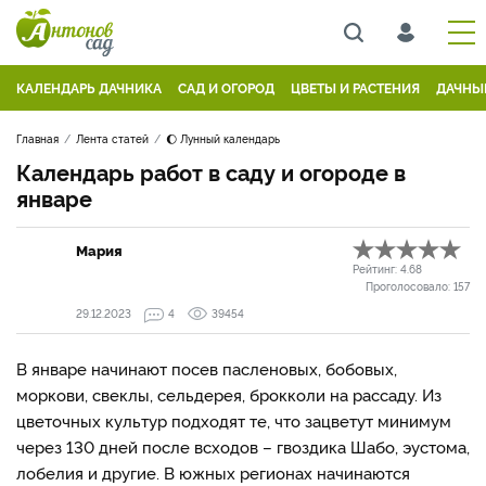
КАЛЕНДАРЬ ДАЧНИКА
САД И ОГОРОД
ЦВЕТЫ И РАСТЕНИЯ
ДАЧНЫ
Главная
Лента статей
🌔 Лунный календарь
Календарь работ в саду и огороде в
январе
Мария
Рейтинг:
4.68
Проголосовало:
157
29.12.2023
4
39454
В январе начинают посев пасленовых, бобовых,
моркови, свеклы, сельдерея, брокколи на рассаду. Из
цветочных культур подходят те, что зацветут минимум
через 130 дней после всходов – гвоздика Шабо, эустома,
лобелия и другие. В южных регионах начинаются