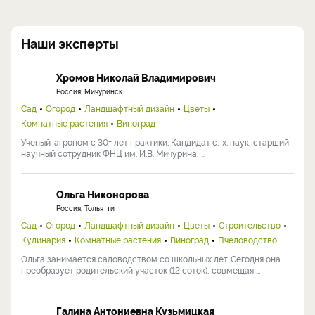
Наши эксперты
Хромов Николай Владимирович
Россия, Мичуринск
Сад
Огород
Ландшафтный дизайн
Цветы
Комнатные растения
Виноград
Ученый-агроном с 30+ лет практики. Кандидат с.-х. наук, старший
научный сотрудник ФНЦ им. И.В. Мичурина, ...
Ольга Никонорова
Россия, Тольятти
Сад
Огород
Ландшафтный дизайн
Цветы
Строительство
Кулинария
Комнатные растения
Виноград
Пчеловодство
Ольга занимается садоводством со школьных лет. Сегодня она
преобразует родительский участок (12 соток), совмещая ...
Галина Антониевна Кузьмицкая