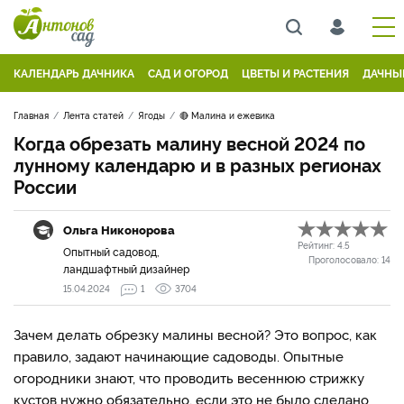
КАЛЕНДАРЬ ДАЧНИКА
САД И ОГОРОД
ЦВЕТЫ И РАСТЕНИЯ
ДАЧНЫ
Главная
Лента статей
Ягоды
🔴 Малина и ежевика
Когда обрезать малину весной 2024 по
лунному календарю и в разных регионах
России
Ольга Никонорова
Рейтинг:
4.5
Опытный садовод,
Проголосовало:
14
ландшафтный дизайнер
15.04.2024
1
3704
Зачем делать обрезку малины весной? Это вопрос, как
правило, задают начинающие садоводы. Опытные
огородники знают, что проводить весеннюю стрижку
кустов нужно обязательно, если это не было сделано