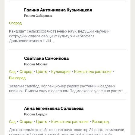
Галина Антониевна Кузьмицкая
Россия, Хабаровск
Огород
Кандидат сельскохозяйственных наук, ведущий научный
сотрудник отдела овощных культур и картофеля
Дальневосточного НИИ ...
Светлана Самойлова
Россия, Москва
Сад
Огород
Цветы
Кулинария
Комнатные растения
Виноград
Заядлый садовод, коллекционер редких растений и садовых
новинок. В моем саду в северном Подмосковье успешно растут ...
Анна Евгеньевна Соловьева
Россия, Бердск
Сад
Огород
Цветы
Комнатные растения
Виноград
Доктор сельскохозяйственных наук, соавтор 24 сорта земляники,
смородины (чёрной, красной, золотистой и американской), ...