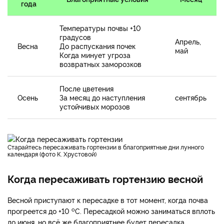
года
Температуры почвы +10
градусов
Апрель,
Весна
До распускания почек
май
Когда минует угроза
возвратных заморозков
После цветения
Осень
За месяц до наступления
сентябрь
устойчивых морозов
Старайтесь пересаживать гортензии в благоприятные дни лунного
календаря (фото К. Хрустовой)
Когда пересаживать гортензию весной
Весной приступают к пересадке в тот момент, когда почва
о
прогреется до +10
С. Пересадкой можно заниматься вплоть
до июня, но всё же благоприятнее будет пересадка