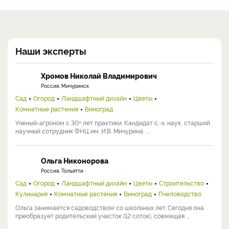
Наши эксперты
Хромов Николай Владимирович
Россия, Мичуринск
Сад
Огород
Ландшафтный дизайн
Цветы
Комнатные растения
Виноград
Ученый-агроном с 30+ лет практики. Кандидат с.-х. наук, старший
научный сотрудник ФНЦ им. И.В. Мичурина, ...
Ольга Никонорова
Россия, Тольятти
Сад
Огород
Ландшафтный дизайн
Цветы
Строительство
Кулинария
Комнатные растения
Виноград
Пчеловодство
Ольга занимается садоводством со школьных лет. Сегодня она
преобразует родительский участок (12 соток), совмещая ...