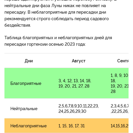
нейтральные дни фаза Луны никак не повлияет на
пересадку. В неблагоприятные для пересадки дни
рекомендуется строго соблюдать период садового
бездействия.
Таблица благоприятных и неблагоприятных дней для
пересадки гортензии осенью 2023 года:
Дни
Август
Сентяб
1, 8, 9, 10, 1
3, 4, 12, 13, 14, 18,
18,
Благоприятные
19, 20, 21, 27, 28
19, 20, 23, 2
28
2,5,6,7,8,9,10,11,22,23,
2,3,4,5,6,7,1
Нейтральные
24,25,26,29,30
,22,25,26,3
Неблагоприятные
1, 15, 16, 17, 31
14,15,16,29