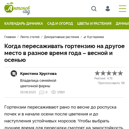
КАЛЕНДАРЬ ДАЧНИКА
САД И ОГОРОД
ЦВЕТЫ И РАСТЕНИЯ
ДАЧНЫ
Главная
Лента статей
Декоративные растения
🌿 Кустарники
Когда пересаживать гортензию на другое
место в разное время года – весной и
осенью
Кристина Хрустова
Рейтинг:
4.75
Владелица семейной
Проголосовало:
68
цветочной фермы
29.08.2023
0
17180
Гортензии пересаживают рано по весне до роспуска
почек и в начале осени после цветения и до
наступления устойчивых морозов. Чтобы выбрать
лучшее время для пересадки смотрят на зимостойкость