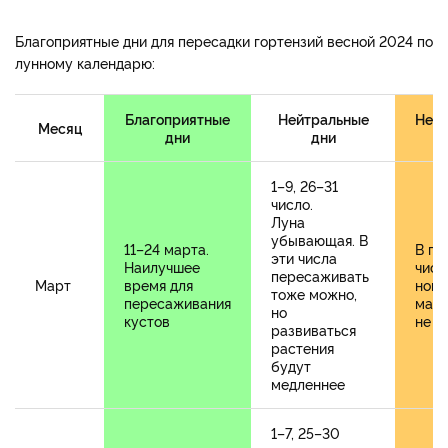
Благоприятные дни для пересадки гортензий весной 2024 по
лунному календарю:
Благоприятные
Нейтральные
Небл
Месяц
дни
дни
1–9, 26–31
число.
Луна
убывающая. В
11–24 марта.
В по
эти числа
Наилучшее
числ
пересаживать
Март
время для
ново
тоже можно,
пересаживания
март
но
кустов
не п
развиваться
растения
будут
медленнее
1–7, 25–30