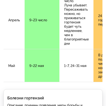
число.
Луна убывает.
Пересаживать
можно, но
24 и
приживаться
Апрель
9–23 число
горт
гортензия
пер
будет чуть
медленнее,
чем в
благоприятные
дни
В де
полн
числ
Май
9–22 мая
1–7, 24–31 мая
ново
зани
друг
Болезни гортензий
Описание, причины появления, меры борьбы и