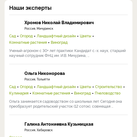
Наши эксперты
Хромов Николай Владимирович
Россия, Мичуринск
Сад
Огород
Ландшафтный дизайн
Цветы
Комнатные растения
Виноград
Ученый-агроном с 30+ лет практики. Кандидат с.-х. наук, старший
научный сотрудник ФНЦ им. И.В. Мичурина, ...
Ольга Никонорова
Россия, Тольятти
Сад
Огород
Ландшафтный дизайн
Цветы
Строительство
Кулинария
Комнатные растения
Виноград
Пчеловодство
Ольга занимается садоводством со школьных лет. Сегодня она
преобразует родительский участок (12 соток), совмещая ...
Галина Антониевна Кузьмицкая
Россия, Хабаровск