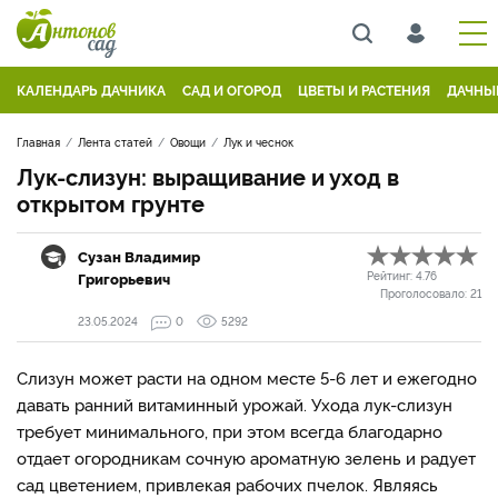
КАЛЕНДАРЬ ДАЧНИКА
САД И ОГОРОД
ЦВЕТЫ И РАСТЕНИЯ
ДАЧНЫ
Главная
Лента статей
Овощи
Лук и чеснок
Лук-слизун: выращивание и уход в
открытом грунте
Сузан Владимир
Григорьевич
Рейтинг:
4.76
Проголосовало:
21
23.05.2024
0
5292
Слизун может расти на одном месте 5-6 лет и ежегодно
давать ранний витаминный урожай. Ухода лук-слизун
требует минимального, при этом всегда благодарно
отдает огородникам сочную ароматную зелень и радует
сад цветением, привлекая рабочих пчелок. Являясь