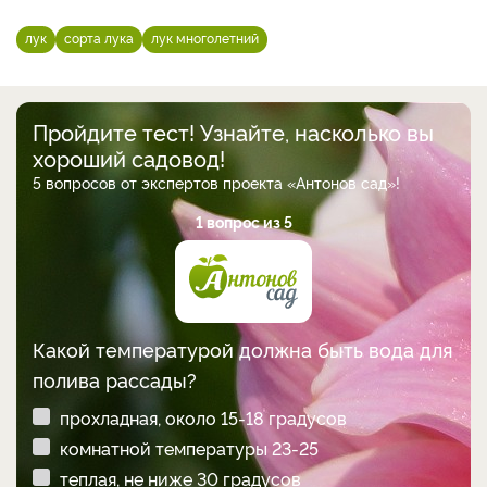
лук
сорта лука
лук многолетний
Пройдите тест! Узнайте, насколько вы
хороший садовод!
5 вопросов от экспертов проекта «Антонов сад»!
1 вопрос из 5
Какой температурой должна быть вода для
полива рассады?
прохладная, около 15-18 градусов
комнатной температуры 23-25
теплая, не ниже 30 градусов