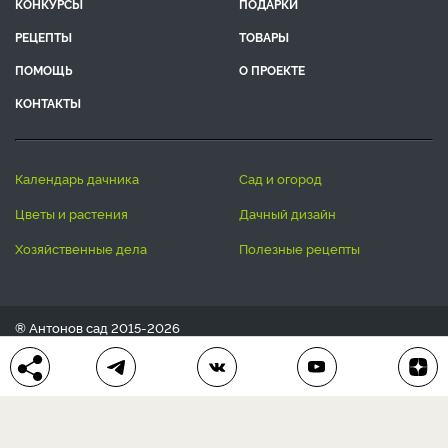
КОНКУРСЫ
ПОДАРКИ
РЕЦЕПТЫ
ТОВАРЫ
ПОМОЩЬ
О ПРОЕКТЕ
КОНТАКТЫ
календарь дачника
сад и огород
цветы и растения
дачный дизайн
хозяйственные дела
полезные рецепты
® Антонов сад 2015-2026
Политика конфиденциальности
Пользовательское соглашение
Другие наши проекты:
Сканворды
online
Любое использование материала допускается только с