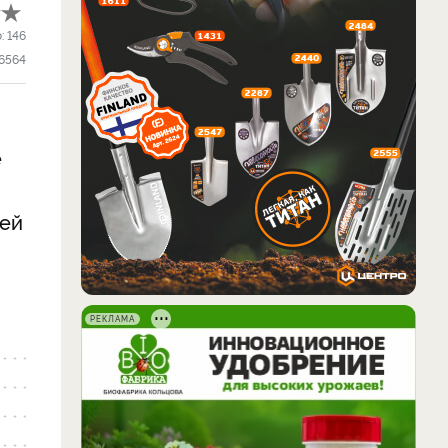
о:
146
6564
е
шей
РЕКЛАМА