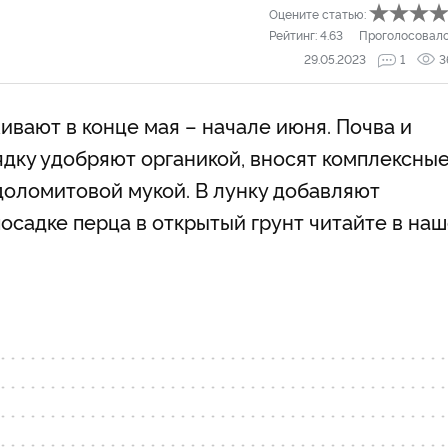
Оцените статью:
Рейтинг:
4.63
Проголосовал
29.05.2023
1
3
ивают в конце мая – начале июня. Почва и
рядку удобряют органикой, вносят комплексны
оломитовой мукой. В лунку добавляют
посадке перца в открытый грунт читайте в на