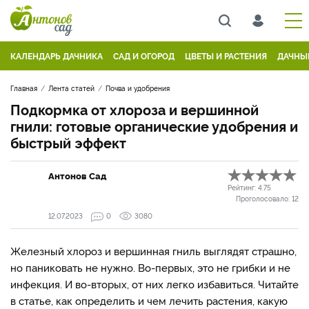
КАЛЕНДАРЬ ДАЧНИКА
САД И ОГОРОД
ЦВЕТЫ И РАСТЕНИЯ
ДАЧНЫ
Главная
Лента статей
Почва и удобрения
Подкормка от хлороза и вершинной
гнили: готовые органические удобрения и
быстрый эффект
Антонов Сад
Рейтинг:
4.75
Проголосовало:
12
12.07.2023
0
3080
Железный хлороз и вершинная гниль выглядят страшно,
но паниковать не нужно. Во-первых, это не грибки и не
инфекция. И во-вторых, от них легко избавиться. Читайте
в статье, как определить и чем лечить растения, какую