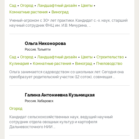
Сад
Огород
Ландшафтный дизайн
Цветы
Комнатные растения
Виноград
Ученый-агроном с 30+ лет практики. Кандидат с.-х. наук, старший
научный сотрудник ФНЦ им. И.В. Мичурина, ...
Ольга Никонорова
Россия, Тольятти
Сад
Огород
Ландшафтный дизайн
Цветы
Строительство
Кулинария
Комнатные растения
Виноград
Пчеловодство
Ольга занимается садоводством со школьных лет. Сегодня она
преобразует родительский участок (12 соток), совмещая ...
Галина Антониевна Кузьмицкая
Россия, Хабаровск
Огород
Кандидат сельскохозяйственных наук, ведущий научный
сотрудник отдела овощных культур и картофеля
Дальневосточного НИИ ...