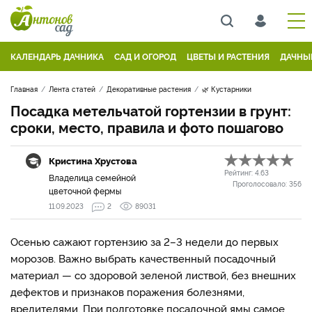
КАЛЕНДАРЬ ДАЧНИКА
САД И ОГОРОД
ЦВЕТЫ И РАСТЕНИЯ
ДАЧНЫ
Главная
Лента статей
Декоративные растения
🌿 Кустарники
Посадка метельчатой гортензии в грунт:
сроки, место, правила и фото пошагово
Кристина Хрустова
Рейтинг:
4.63
Владелица семейной
Проголосовало:
356
цветочной фермы
11.09.2023
2
89031
Осенью сажают гортензию за 2–3 недели до первых
морозов. Важно выбрать качественный посадочный
материал — со здоровой зеленой листвой, без внешних
дефектов и признаков поражения болезнями,
вредителями. При подготовке посадочной ямы самое