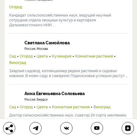
Огород
Кандидат сельскохозяйственных наук, ведущий научный
сотрудник отдела овощных культур и картофеля
Дальневосточного НИИ ...
Светлана Самойлова
Россия, Москва
Сад
Огород
Цветы
Кулинария
Комнатные растения
Виноград
Заядлый садовод, коллекционер редких растений и садовых
новинок. В моем саду в северном Подмосковье успешно растут ...
Анна Евгеньевна Соловьева
Россия, Бердск
Сад
Огород
Цветы
Комнатные растения
Виноград
Доктор сельскохозяйственных наук, соавтор 24 сорта земляники,
смородины (чёрной, красной, золотистой и американской), ...
Все эксперты