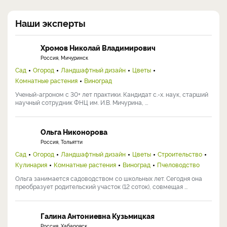
Наши эксперты
Хромов Николай Владимирович
Россия, Мичуринск
Сад
Огород
Ландшафтный дизайн
Цветы
Комнатные растения
Виноград
Ученый-агроном с 30+ лет практики. Кандидат с.-х. наук, старший
научный сотрудник ФНЦ им. И.В. Мичурина, ...
Ольга Никонорова
Россия, Тольятти
Сад
Огород
Ландшафтный дизайн
Цветы
Строительство
Кулинария
Комнатные растения
Виноград
Пчеловодство
Ольга занимается садоводством со школьных лет. Сегодня она
преобразует родительский участок (12 соток), совмещая ...
Галина Антониевна Кузьмицкая
Россия, Хабаровск