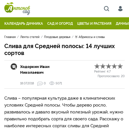
КАЛЕНДАРЬ ДАЧНИКА
САД И ОГОРОД
ЦВЕТЫ И РАСТЕНИЯ
ДАЧНЫ
Главная
Лента статей
Плодовые деревья
🍑 Абрикосы и сливы
Слива для Средней полосы: 14 лучших
сортов
Ходоркин Иван
Николаевич
Рейтинг:
4.7
Проголосовало:
20
18.07.2018
0
5071
Слива – популярная культура даже в климатических
условиях Средней полосы. Чтобы дерево росло,
развивалось и давало вкусный полезный урожай, нужно
правильно подобрать сорта для своего сада. Расскажу о
наиболее интересных сортах сливы для Средней