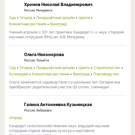
Хромов Николай Владимирович
Россия, Мичуринск
Сад
Огород
Ландшафтный дизайн
Цветы
Комнатные растения
Виноград
Ученый-агроном с 30+ лет практики. Кандидат с.-х. наук, старший
научный сотрудник ФНЦ им. И.В. Мичурина, ...
Ольга Никонорова
Россия, Тольятти
Сад
Огород
Ландшафтный дизайн
Цветы
Строительство
Кулинария
Комнатные растения
Виноград
Пчеловодство
Ольга занимается садоводством со школьных лет. Сегодня она
преобразует родительский участок (12 соток), совмещая ...
Галина Антониевна Кузьмицкая
Россия, Хабаровск
Огород
Кандидат сельскохозяйственных наук, ведущий научный
сотрудник отдела овощных культур и картофеля