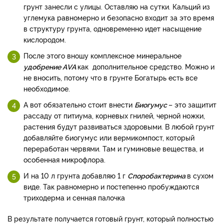
грунт занесли с улицы. Оставляю на сутки. Кальций из
углемука равномерно и безопасно входит за это время
в структуру грунта, одновременно идет насыщение
кислородом.
После этого вношу комплексное минеральное
удобрение АVА
как дополнительное средство. Можно и
не вносить, потому что в грунте Богатырь есть все
необходимое.
А вот обязательно стоит внести
Биогумус
– это защитит
рассаду от питиума, корневых гнилей, черной ножки,
растения будут развиваться здоровыми. В любой грунт
добавляйте биогумус или вермикомпост, который
переработан червями. Там и гуминовые вещества, и
особенная микрофлора.
И на 10 л грунта добавляю 1 г
Споробактерина
в сухом
виде. Так равномерно и постепенно пробуждаются
триходерма и сенная палочка
В результате получается готовый грунт, который полностью