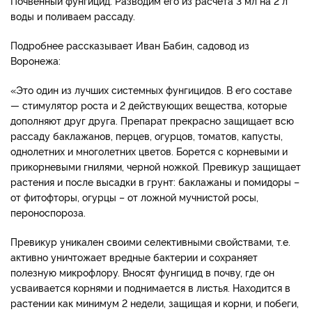
Почвенный фунгицид. Разводим его из расчета 3 мл на 2 л
воды и поливаем рассаду.
Подробнее рассказывает Иван Бабин, садовод из
Воронежа:
«Это один из лучших системных фунгицидов. В его составе
— стимулятор роста и 2 действующих вещества, которые
дополняют друг друга. Препарат прекрасно защищает всю
рассаду баклажанов, перцев, огурцов, томатов, капусты,
однолетних и многолетних цветов. Борется с корневыми и
прикорневыми гнилями, черной ножкой. Превикур защищает
растения и после высадки в грунт: баклажаны и помидоры –
от фитофторы, огурцы – от ложной мучнистой росы,
пероноспороза.
Превикур уникален своими селективными свойствами, т.е.
активно уничтожает вредные бактерии и сохраняет
полезную микрофлору. Вносят фунгицид в почву, где он
усваивается корнями и поднимается в листья. Находится в
растении как минимум 2 недели, защищая и корни, и побеги,