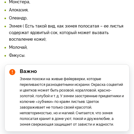
Монстера,
Алоказия,
Олеандр,
Эхмея ( Есть такой вид, как эхмея полосатая – ее листья
содержат ядовитый сок, который может вызвать
воспаление кожи);
Молочай,
Фикусы.
Важно
Эхмеи похожи на живые фейерверки, которые
переливаются разноцветными искрами. Окраска соцветий
и цветков может быть розовой, коралловой, красно-
золотой, голубой и т. д. У эхмеи заостренные прицветники и
колючие «зубчики» по краям листьев. Цветок
завораживает не только своей красотой,
неповторимостью, но и магией. Считается, что эхмея
полосатая хранит в доме уют, покой и дружелюбие, а
эхмея сверкающая защищает от зависти и жадности.