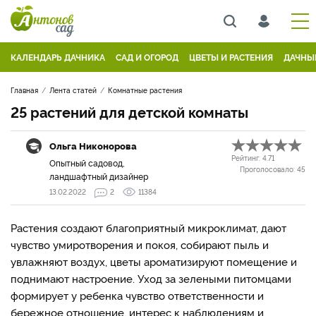
КАЛЕНДАРЬ ДАЧНИКА
САД И ОГОРОД
ЦВЕТЫ И РАСТЕНИЯ
ДАЧНЫ
Главная
Лента статей
Комнатные растения
25 растений для детской комнаты
Ольга Никонорова
Рейтинг:
4.71
Опытный садовод,
Проголосовало:
45
ландшафтный дизайнер
13.02.2022
2
11384
Растения создают благоприятный микроклимат, дают
чувство умиротворения и покоя, собирают пыль и
увлажняют воздух, цветы ароматизируют помещение и
поднимают настроение. Уход за зелеными питомцами
формирует у ребенка чувство ответственности и
бережное отношение, интерес к наблюдениям и