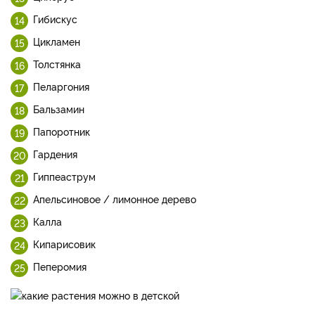
Гибискус
Цикламен
Толстянка
Пеларгония
Бальзамин
Папоротник
Гардения
Гиппеаструм
Апельсиновое / лимонное дерево
Калла
Кипарисовик
Пеперомия