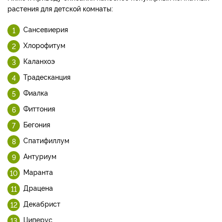
растения для детской комнаты:
Сансевиерия
Хлорофитум
Каланхоэ
Традесканция
Фиалка
Фиттония
Бегония
Спатифиллум
Антуриум
Маранта
Драцена
Декабрист
Циперус