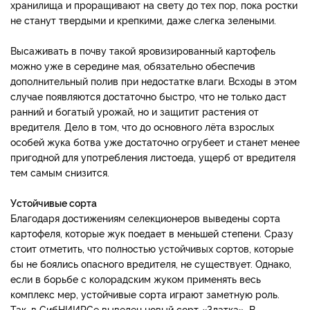
хранилища и проращивают на свету до тех пор, пока ростки
не станут твердыми и крепкими, даже слегка зелеными.
Высаживать в почву такой яровизированный картофель
можно уже в середине мая, обязательно обеспечив
дополнительный полив при недостатке влаги. Всходы в этом
случае появляются достаточно быстро, что не только даст
ранний и богатый урожай, но и защитит растения от
вредителя. Дело в том, что до основного лёта взрослых
особей жука ботва уже достаточно огрубеет и станет менее
пригодной для употребления листоеда, ущерб от вредителя
тем самым снизится.
Устойчивые сорта
Благодаря достижениям селекционеров выведены сорта
картофеля, которые жук поедает в меньшей степени. Сразу
стоит отметить, что полностью устойчивых сортов, которые
бы не боялись опасного вредителя, не существует. Однако,
если в борьбе с колорадским жуком применять весь
комплекс мер, устойчивые сорта играют заметную роль.
Так, в СибНИИРСе выведен новый сорт «Златка». В