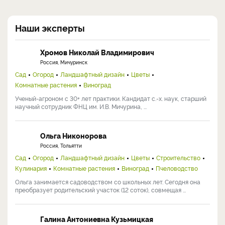
Наши эксперты
Хромов Николай Владимирович
Россия, Мичуринск
Сад
Огород
Ландшафтный дизайн
Цветы
Комнатные растения
Виноград
Ученый-агроном с 30+ лет практики. Кандидат с.-х. наук, старший
научный сотрудник ФНЦ им. И.В. Мичурина, ...
Ольга Никонорова
Россия, Тольятти
Сад
Огород
Ландшафтный дизайн
Цветы
Строительство
Кулинария
Комнатные растения
Виноград
Пчеловодство
Ольга занимается садоводством со школьных лет. Сегодня она
преобразует родительский участок (12 соток), совмещая ...
Галина Антониевна Кузьмицкая