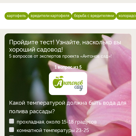
картофель
вредители картофеля
борьба с вредителями
колорадс
Пройдите тест! Узнайте, насколько вы
хороший садовод!
5 вопросов от экспертов проекта «Антонов сад»!
1 вопрос из 5
Какой температурой должна быть вода для
полива рассады?
прохладная, около 15-18 градусов
комнатной температуры 23-25