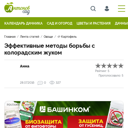
КАЛЕНДАРЬ ДАЧНИКА
САД И ОГОРОД
ЦВЕТЫ И РАСТЕНИЯ
ДАЧНЫ
Главная
Лента статей
Овощи
🥔 Картофель
Эффективные методы борьбы с
колорадским жуком
Анна
Рейтинг:
5
Проголосовало:
5
28.07.2016
0
327
РЕКЛАМА