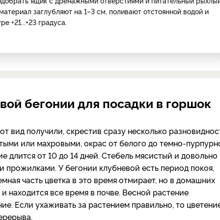
одобрать ящик с дренажными отверстиями и питательный рыхлы
материал заглубляют на 1–3 см, поливают отстоянной водой и
е +21...+23 градуса.
вой бегонии для посадки в горшок
от вид получили, скрестив сразу несколько разновиднос
стыми или махровыми, окрас от белого до темно-пурпурн
е длится от 10 до 14 дней. Стебель мясистый и довольно
и прожилками. У бегонии клубневой есть период покоя,
емная часть цветка в это время отмирает, но в домашних
 и находится все время в почве. Весной растение
ие. Если ухаживать за растением правильно, то цветени
ерерыва.