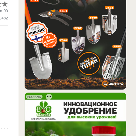
о:
93
3482
РЕКЛАМА