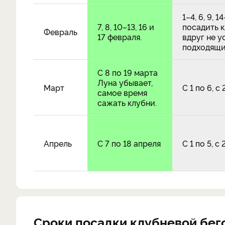
1–4, 6, 9, 1
7, 8, 10–13, 16 и
посадить 
Февраль
17 февраля.
вдруг не у
подходящи
С 8 по 19 марта
Луна убывает,
Март
С 1 по 6, с
самое время
сажать клубни.
Апрель
С 7 по 18 апреля
С 1 по 5, с
Сроки посадки клубневой бег