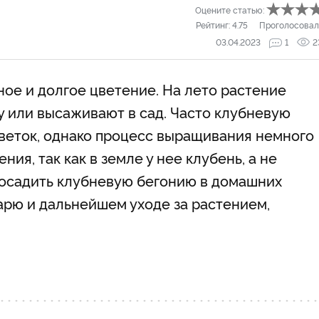
Оцените статью:
Рейтинг:
4.75
Проголосовал
03.04.2023
1
2
ое и долгое цветение. На лето растение
у или высаживают в сад. Часто клубневую
веток, однако процесс выращивания немного
ния, так как в земле у нее клубень, а не
 посадить клубневую бегонию в домашних
арю и дальнейшем уходе за растением,