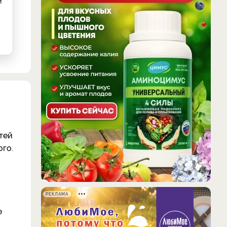
й
тей
ого.
РЕКЛАМА
е