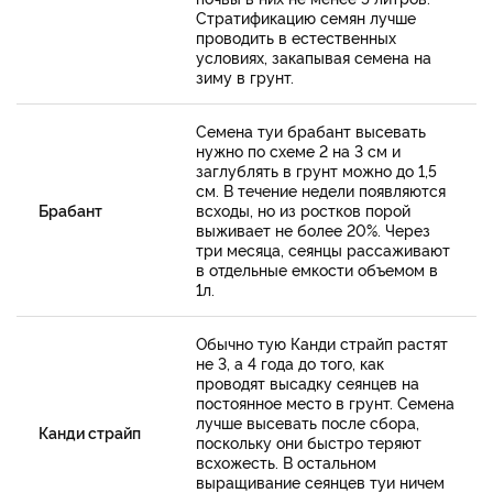
Стратификацию семян лучше
проводить в естественных
условиях, закапывая семена на
зиму в грунт.
Семена туи брабант высевать
нужно по схеме 2 на 3 см и
заглублять в грунт можно до 1,5
см. В течение недели появляются
Брабант
всходы, но из ростков порой
выживает не более 20%. Через
три месяца, сеянцы рассаживают
в отдельные емкости объемом в
1л.
Обычно тую Канди страйп растят
не 3, а 4 года до того, как
проводят высадку сеянцев на
постоянное место в грунт. Семена
лучше высевать после сбора,
Канди страйп
поскольку они быстро теряют
всхожесть. В остальном
выращивание сеянцев туи ничем