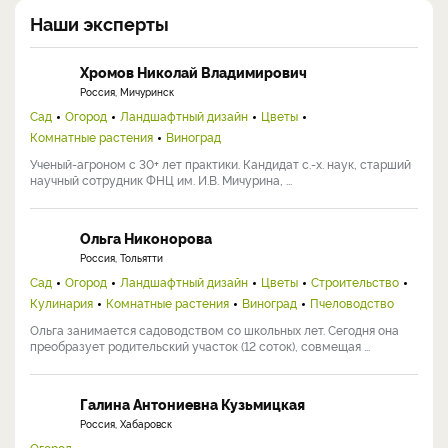
Наши эксперты
Хромов Николай Владимирович
Россия, Мичуринск
Сад
Огород
Ландшафтный дизайн
Цветы
Комнатные растения
Виноград
Ученый-агроном с 30+ лет практики. Кандидат с.-х. наук, старший
научный сотрудник ФНЦ им. И.В. Мичурина, ...
Ольга Никонорова
Россия, Тольятти
Сад
Огород
Ландшафтный дизайн
Цветы
Строительство
Кулинария
Комнатные растения
Виноград
Пчеловодство
Ольга занимается садоводством со школьных лет. Сегодня она
преобразует родительский участок (12 соток), совмещая ...
Галина Антониевна Кузьмицкая
Россия, Хабаровск
Огород