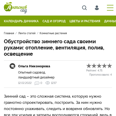
КАЛЕНДАРЬ ДАЧНИКА
САД И ОГОРОД
ЦВЕТЫ И РАСТЕНИЯ
ДАЧНЫ
Главная
Лента статей
Комнатные растения
Обустройство зимнего сада своими
руками: отопление, вентиляция, полив,
освещение
Ольга Никонорова
Рейтинг:
4.75
Опытный садовод,
Проголосовало:
4
ландшафтный дизайнер
12.02.2022
0
1237
Зимний сад – это сложная система, которую нужно
грамотно спроектировать, построить. За ним нужно
постоянно ухаживать, следить и вовремя обновлять. Но
все эти усилия и затраты восполняются сторицей, ведь в