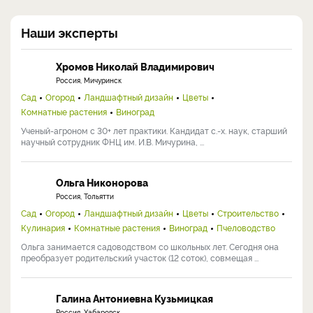
Наши эксперты
Хромов Николай Владимирович
Россия, Мичуринск
Сад
Огород
Ландшафтный дизайн
Цветы
Комнатные растения
Виноград
Ученый-агроном с 30+ лет практики. Кандидат с.-х. наук, старший
научный сотрудник ФНЦ им. И.В. Мичурина, ...
Ольга Никонорова
Россия, Тольятти
Сад
Огород
Ландшафтный дизайн
Цветы
Строительство
Кулинария
Комнатные растения
Виноград
Пчеловодство
Ольга занимается садоводством со школьных лет. Сегодня она
преобразует родительский участок (12 соток), совмещая ...
Галина Антониевна Кузьмицкая
Россия, Хабаровск