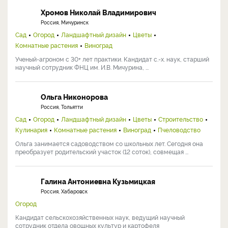
Хромов Николай Владимирович
Россия, Мичуринск
Сад
Огород
Ландшафтный дизайн
Цветы
Комнатные растения
Виноград
Ученый-агроном с 30+ лет практики. Кандидат с.-х. наук, старший
научный сотрудник ФНЦ им. И.В. Мичурина, ...
Ольга Никонорова
Россия, Тольятти
Сад
Огород
Ландшафтный дизайн
Цветы
Строительство
Кулинария
Комнатные растения
Виноград
Пчеловодство
Ольга занимается садоводством со школьных лет. Сегодня она
преобразует родительский участок (12 соток), совмещая ...
Галина Антониевна Кузьмицкая
Россия, Хабаровск
Огород
Кандидат сельскохозяйственных наук, ведущий научный
сотрудник отдела овощных культур и картофеля