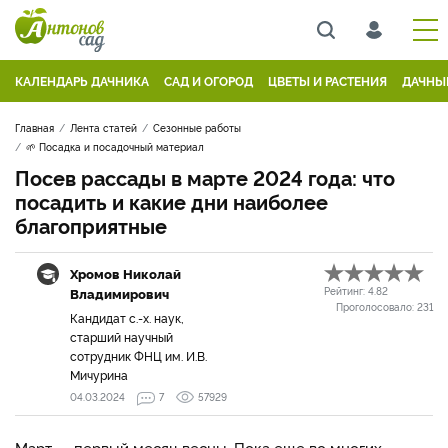
КАЛЕНДАРЬ ДАЧНИКА
САД И ОГОРОД
ЦВЕТЫ И РАСТЕНИЯ
ДАЧНЫ
Главная
Лента статей
Сезонные работы
🌱 Посадка и посадочный материал
Посев рассады в марте 2024 года: что
посадить и какие дни наиболее
благоприятные
Хромов Николай
Владимирович
Рейтинг:
4.82
Проголосовало:
231
Кандидат с.-х. наук,
старший научный
сотрудник ФНЦ им. И.В.
Мичурина
04.03.2024
7
57929
Март — первый месяц весны. Пока еще во многих