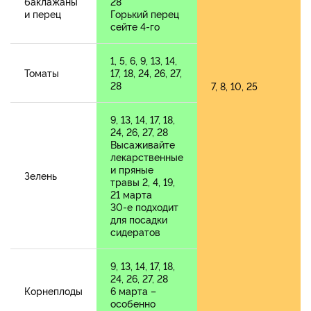
баклажаны
28
и перец
Горький перец
сейте 4-го
1, 5, 6, 9, 13, 14,
Томаты
17, 18, 24, 26, 27,
28
7, 8, 10, 25
9, 13, 14, 17, 18,
24, 26, 27, 28
Высаживайте
лекарственные
и пряные
Зелень
травы 2, 4, 19,
21 марта
30-е подходит
для посадки
сидератов
9, 13, 14, 17, 18,
24, 26, 27, 28
Корнеплоды
6 марта –
особенно