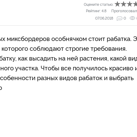
Оцените статью:
Рейтинг:
4.8
Проголосовал
07.06.2018
0
х миксбордеров особнячком стоит рабатка. 
 которого соблюдают строгие требования.
атку, как высадить на ней растения, какой ви
ного участка. Чтобы все получилось красиво 
особенности разных видов рабаток и выбрать
ю