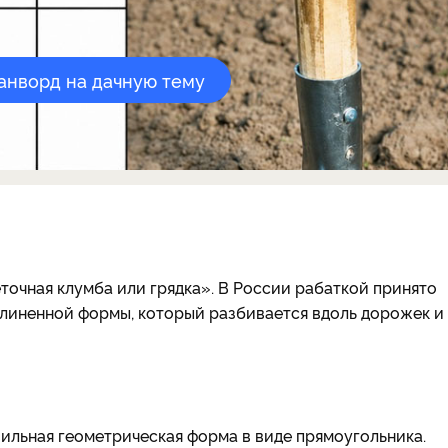
канворд на дачную тему
еточная клумба или грядка». В России рабаткой принято
длиненной формы, который разбивается вдоль дорожек и
вильная геометрическая форма в виде прямоугольника.