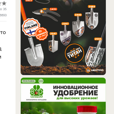
о:
35
8893
Это
д
и
РЕКЛАМА