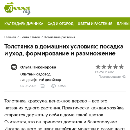
КАЛЕНДАРЬ ДАЧНИКА
САД И ОГОРОД
ЦВЕТЫ И РАСТЕНИЯ
ДАЧНЫ
Главная
Лента статей
Комнатные растения
Толстянка в домашних условиях: посадка
и уход, формирование и размножение
Ольга Никонорова
Рейтинг:
4.62
Опытный садовод,
Проголосовало:
42
ландшафтный дизайнер
05.03.2023
1
10658
Толстянка, крассула, денежное дерево – все это
названия одного растения. Практически каждая хозяйка
старается держать у себя в доме такой цветок.
Считается, что он приносит достаток и благополучие.
Иногда на него вешают китайские монетки и размещают