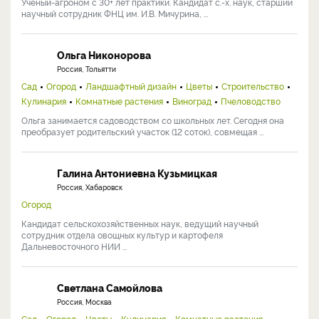
Ученый-агроном с 30+ лет практики. Кандидат с.-х. наук, старший
научный сотрудник ФНЦ им. И.В. Мичурина, ...
Ольга Никонорова
Россия, Тольятти
Сад
Огород
Ландшафтный дизайн
Цветы
Строительство
Кулинария
Комнатные растения
Виноград
Пчеловодство
Ольга занимается садоводством со школьных лет. Сегодня она
преобразует родительский участок (12 соток), совмещая ...
Галина Антониевна Кузьмицкая
Россия, Хабаровск
Огород
Кандидат сельскохозяйственных наук, ведущий научный
сотрудник отдела овощных культур и картофеля
Дальневосточного НИИ ...
Светлана Самойлова
Россия, Москва
Сад
Огород
Цветы
Кулинария
Комнатные растения