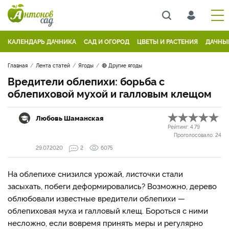
КАЛЕНДАРЬ ДАЧНИКА
САД И ОГОРОД
ЦВЕТЫ И РАСТЕНИЯ
ДАЧНЫ
Главная
Лента статей
Ягоды
🔴 Другие ягоды
Вредители облепихи: борьба с
облепиховой мухой и галловым клещом
Любовь Шаманская
Рейтинг:
4.79
Проголосовало:
24
29.07.2020
2
6075
На облепихе снизился урожай, листочки стали
засыхать, побеги деформировались? Возможно, дерево
облюбовали известные вредители облепихи —
облепиховая муха и галловый клещ. Бороться с ними
несложно, если вовремя принять меры и регулярно