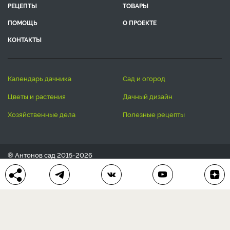
РЕЦЕПТЫ
ТОВАРЫ
ПОМОЩЬ
О ПРОЕКТЕ
КОНТАКТЫ
календарь дачника
сад и огород
цветы и растения
дачный дизайн
хозяйственные дела
полезные рецепты
® Антонов сад 2015-2026
Политика конфиденциальности
Пользовательское соглашение
Другие наши проекты:
Сканворды
online
Любое использование материала допускается только с
письменного согласия редакции