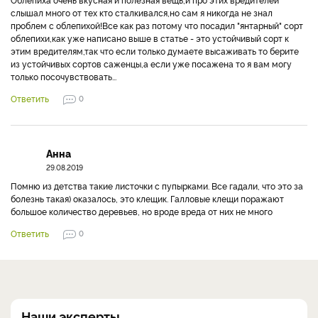
слышал много от тех кто сталкивался,но сам я никогда не знал
проблем с облепихой!Все как раз потому что посадил "янтарный" сорт
облепихи,как уже написано выше в статье - это устойчивый сорт к
этим вредителям,так что если только думаете высаживать то берите
из устойчивых сортов саженцы,а если уже посажена то я вам могу
только посочувствовать...
Ответить
0
Анна
29.08.2019
Помню из детства такие листочки с пупырками. Все гадали, что это за
болезнь такая) оказалось, это клещик. Галловые клещи поражают
большое количество деревьев, но вроде вреда от них не много
Ответить
0
Наши эксперты