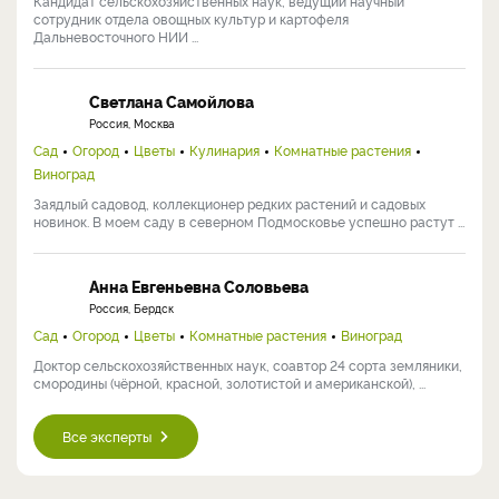
Кандидат сельскохозяйственных наук, ведущий научный
сотрудник отдела овощных культур и картофеля
Дальневосточного НИИ ...
Светлана Самойлова
Россия, Москва
Сад
Огород
Цветы
Кулинария
Комнатные растения
Виноград
Заядлый садовод, коллекционер редких растений и садовых
новинок. В моем саду в северном Подмосковье успешно растут ...
Анна Евгеньевна Соловьева
Россия, Бердск
Сад
Огород
Цветы
Комнатные растения
Виноград
Доктор сельскохозяйственных наук, соавтор 24 сорта земляники,
смородины (чёрной, красной, золотистой и американской), ...
Все эксперты