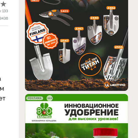
о:
133
3438
а
ем
ет
РЕКЛАМА