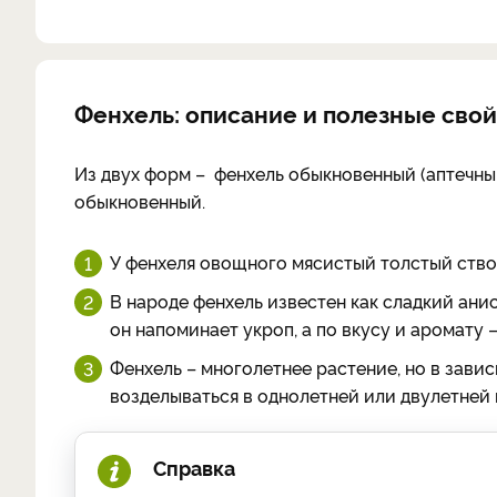
Фенхель: описание и полезные свой
Из двух форм – фенхель обыкновенный (аптечны
обыкновенный.
У фенхеля овощного мясистый толстый ство
В народе фенхель известен как сладкий ани
он напоминает укроп, а по вкусу и аромату –
Фенхель – многолетнее растение, но в зав
возделываться в однолетней или двулетней 
Справка