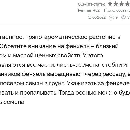
Оцените статью:
Рейтинг:
4.82
Проголосовал
13.06.2022
9
3
твенное, пряно-ароматическое растение в
 Обратите внимание на фенхель – близкий
м и массой ценных свойств. У этого
ляются все части: листья, семена, стебли и
анчиков фенхель выращивают через рассаду, 
посевом семян в грунт. Ухаживать за фенхел
ливать и пропалывать. Тогда осенью можно буд
ь семена.