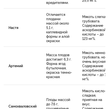
25,5 мг%.
вредителями.
Отличается
Мякоть слегка
плодами
грубовата.
массой около
Содержание
Настя
5,1 г,
аскорбиновой
каплевидной
кислоты – до
формы и алой
123 мг%.
окраски.
Мякоть немного
Масса плодов
грубовата, но
достигает 6,3 г.
очень вкусная.
Форма ягод
Артемий
Содержание
бутылочная,
аскорбиновой
окраска темно-
кислоты – до 11
красная.
мг%.
Мякоть кисло-
сладкая,
Плоды массой
приятная на
до 7,6 г,
вкус.
Самохваловский
грушевидные,
Содержание