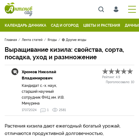
КАЛЕНДАРЬ ДАЧНИКА
САД И ОГОРОД
ЦВЕТЫ И РАСТЕНИЯ
ДАЧНЫ
Главная
Лента статей
Ягоды
🔴 Другие ягоды
Выращивание кизила: свойства, сорта,
посадка, уход и размножение
Хромов Николай
Владимирович
Рейтинг:
4.9
Проголосовало:
10
Кандидат с.-х. наук,
старший научный
сотрудник ФНЦ им. И.В.
Мичурина
17.07.2024
1
2581
Растения кизила дают ежегодный богатый урожай,
отличаются продуктивной долговечностью,