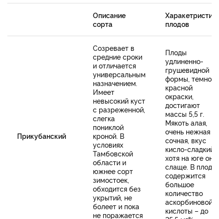
Описание
Харакетристик
сорта
плодов
Созревает в
Плоды
средние сроки
удлиненно-
и отличается
грушевидной
универсальным
формы, темно-
назначением.
красной
Имеет
окраски,
невысокий куст
достигают
с разреженной,
массы 5,5 г.
слегка
Мякоть алая,
пониклой
очень нежная и
Прикубанский
кроной. В
сочная, вкус
условиях
кисло-сладкий,
Тамбовской
хотя на юге он
области и
слаще. В плода
южнее сорт
содержится
зимостоек,
большое
обходится без
количество
укрытий, не
аскорбиновой
болеет и пока
кислоты – до
не поражается