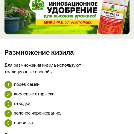
Размножение кизила
Для размножения кизила используют
традиционные способы:
посев семян,
корневые отпрыски,
отводки,
зеленое черенкование,
прививка.