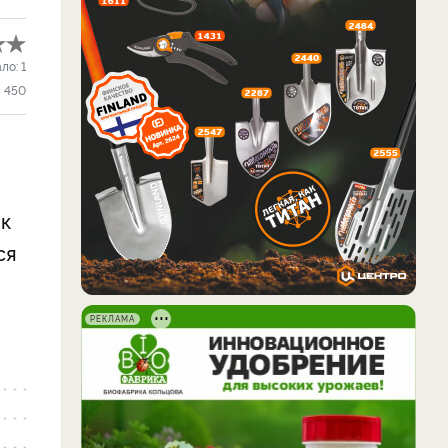
ало:
1
450
 к
ся
РЕКЛАМА