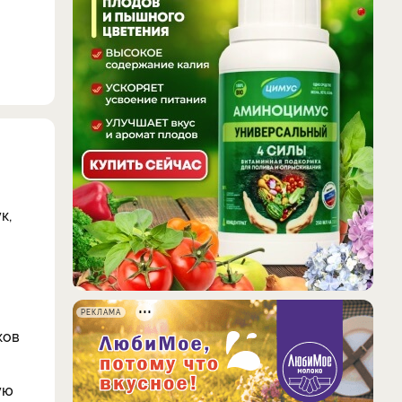
к,
РЕКЛАМА
ков
ую