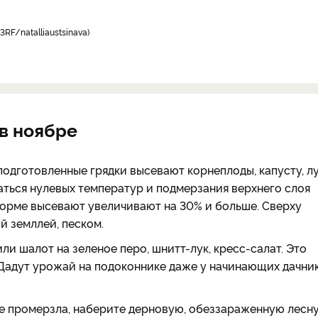
3RF/natalliaustsinava
 в ноябре
 подготовленные грядки высевают корнеплоды, капусту, лу
аться нулевых температур и подмерзания верхнего слоя
Норме высевают увеличивают на 30% и больше. Сверху
й земллей, песком.
или шалот на зеленое перо, шнитт-лук, кресс-салат. Это
Дадут урожай на подоконнике даже у начинающих дачни
 не промерзла, наберите дерновую, обеззараженную лесн