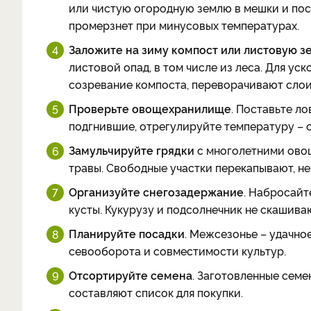
или чистую огородную землю в мешки и пост
промерзнет при минусовых температурах.
Заложите на зиму компост или листовую 
листовой опад, в том числе из леса. Для у
созревание компоста, переворачивают слои
Проверьте овощехранилище
. Поставьте л
подгнившие, отрегулируйте температуру – о
Замульчируйте грядки
с многолетними ово
травы. Свободные участки перекапывают, не
Организуйте снегозадержание
. Набросайте
кусты. Кукурузу и подсолнечник не скашиваю
Планируйте посадки
. Межсезонье – удачно
севооборота и совместимости культур.
Отсортируйте семена
. Заготовленные семе
составляют список для покупки.