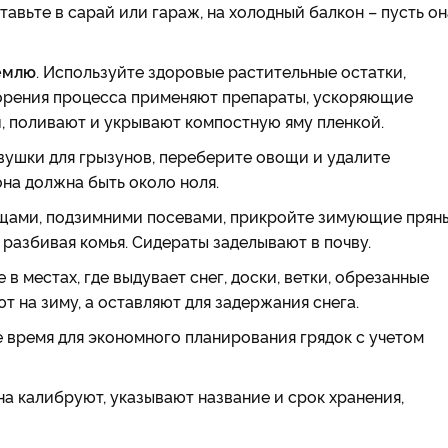
авьте в сарай или гараж, на холодный балкон – пусть он
землю
. Используйте здоровые растительные остатки,
скорения процесса применяют препараты, ускоряющие
, поливают и укрывают компостную яму пленкой.
овушки для грызунов, переберите овощи и удалите
на должна быть около ноля.
щами, подзимними посевами, прикройте зимующие прян
 разбивая комья. Сидераты заделывают в почву.
 в местах, где выдувает снег, доски, ветки, обрезанные
т на зиму, а оставляют для задержания снега.
е время для экономного планирования грядок с учетом
на калибруют, указывают название и срок хранения,