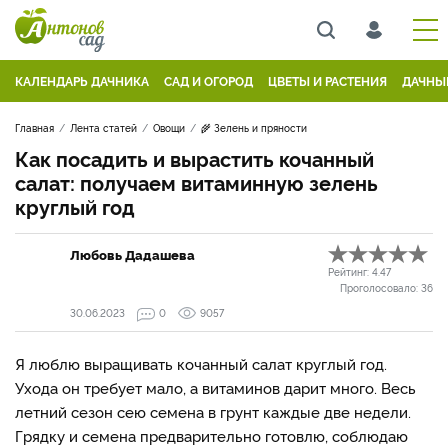
КАЛЕНДАРЬ ДАЧНИКА
САД И ОГОРОД
ЦВЕТЫ И РАСТЕНИЯ
ДАЧНЫ
Главная
Лента статей
Овощи
🌾 Зелень и пряности
Как посадить и вырастить кочанный
салат: получаем витаминную зелень
круглый год
Любовь Дадашева
Рейтинг:
4.47
Проголосовало:
36
30.06.2023
0
9057
Я люблю выращивать кочанный салат круглый год.
Ухода он требует мало, а витаминов дарит много. Весь
летний сезон сею семена в грунт каждые две недели.
Грядку и семена предварительно готовлю, соблюдаю