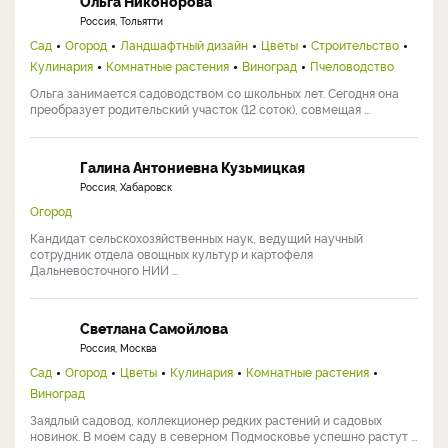
Ольга Никонорова
Россия, Тольятти
Сад
Огород
Ландшафтный дизайн
Цветы
Строительство
Кулинария
Комнатные растения
Виноград
Пчеловодство
Ольга занимается садоводством со школьных лет. Сегодня она
преобразует родительский участок (12 соток), совмещая ...
Галина Антониевна Кузьмицкая
Россия, Хабаровск
Огород
Кандидат сельскохозяйственных наук, ведущий научный
сотрудник отдела овощных культур и картофеля
Дальневосточного НИИ ...
Светлана Самойлова
Россия, Москва
Сад
Огород
Цветы
Кулинария
Комнатные растения
Виноград
Заядлый садовод, коллекционер редких растений и садовых
новинок. В моем саду в северном Подмосковье успешно растут ...