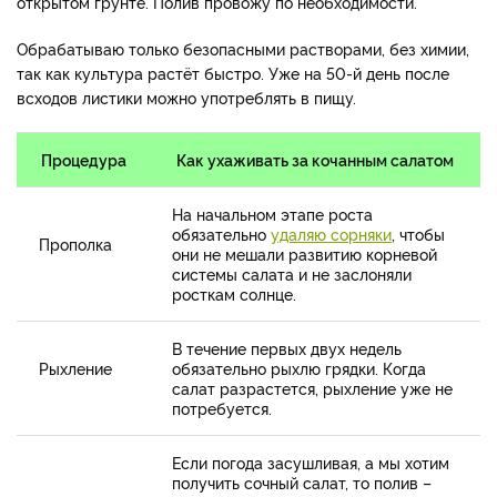
открытом грунте. Полив провожу по необходимости.
Обрабатываю только безопасными растворами, без химии,
так как культура растёт быстро. Уже на 50-й день после
всходов листики можно употреблять в пищу.
Процедура
Как ухаживать за кочанным салатом
На начальном этапе роста
обязательно
удаляю сорняки
, чтобы
Прополка
они не мешали развитию корневой
системы салата и не заслоняли
росткам солнце.
В течение первых двух недель
Рыхление
обязательно рыхлю грядки. Когда
салат разрастется, рыхление уже не
потребуется.
Если погода засушливая, а мы хотим
получить сочный салат, то полив –