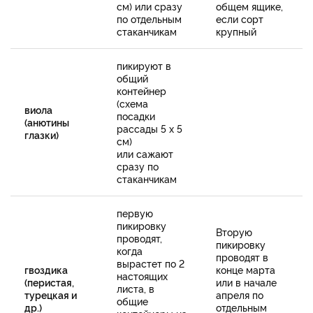
см) или сразу
общем ящике,
по отдельным
если сорт
стаканчикам
крупный
пикируют в
общий
контейнер
(схема
виола
посадки
(анютины
рассады 5 х 5
глазки)
см)
или сажают
сразу по
стаканчикам
первую
пикировку
Вторую
проводят,
пикировку
когда
проводят в
вырастет по 2
гвоздика
конце марта
настоящих
(перистая,
или в начале
листа, в
турецкая и
апреля по
общие
др.)
отдельным