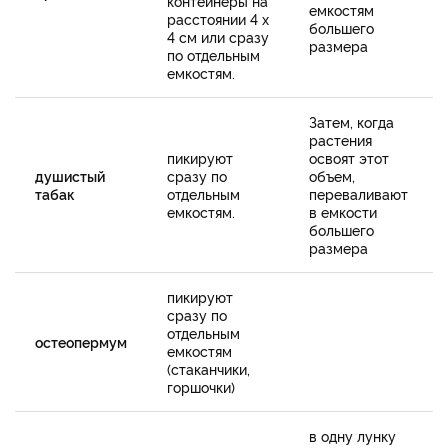
контейнеры на
емкостям
расстоянии 4 х
большего
4 см или сразу
размера
по отдельным
емкостям.
Затем, когда
растения
пикируют
освоят этот
душистый
сразу по
объем,
табак
отдельным
переваливают
емкостям.
в емкости
большего
размера
пикируют
сразу по
отдельным
остеопермум
емкостям
(стаканчики,
горшочки)
в одну лунку