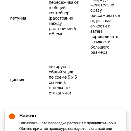
пересаживают
желательно
в общий
сразу
контейнер
рассаживать в
петуния
(расстояние
отдельные
между
емкости и
растениями 5
затем
х 5 см)
переваливать
в емкости
большего
размера
пикируют в
общий ящик
по схеме 5 х 5
цинния
см или в
отдельные
стаканчики
Важно
Пикировка – это пересадка растения с прищипкой корня.
Обычно при этой процедуре пользуются лопаткой или