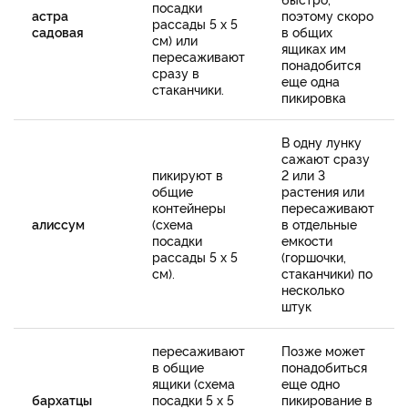
посадки
астра
поэтому скоро
рассады 5 х 5
садовая
в общих
см) или
ящиках им
пересаживают
понадобится
сразу в
еще одна
стаканчики.
пикировка
В одну лунку
сажают сразу
пикируют в
2 или 3
общие
растения или
контейнеры
пересаживают
алиссум
(схема
в отдельные
посадки
емкости
рассады 5 х 5
(горшочки,
см).
стаканчики) по
несколько
штук
пересаживают
Позже может
в общие
понадобиться
ящики (схема
еще одно
бархатцы
посадки 5 х 5
пикирование в