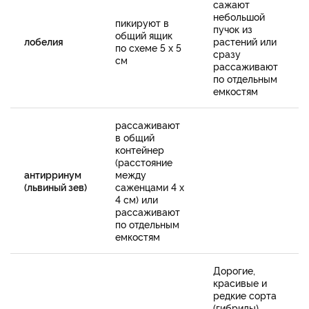
сажают
небольшой
пикируют в
пучок из
общий ящик
лобелия
растений или
по схеме 5 х 5
сразу
см
рассаживают
по отдельным
емкостям
рассаживают
в общий
контейнер
(расстояние
антирринум
между
(львиный зев)
саженцами 4 х
4 см) или
рассаживают
по отдельным
емкостям
Дорогие,
красивые и
редкие сорта
(гибриды)