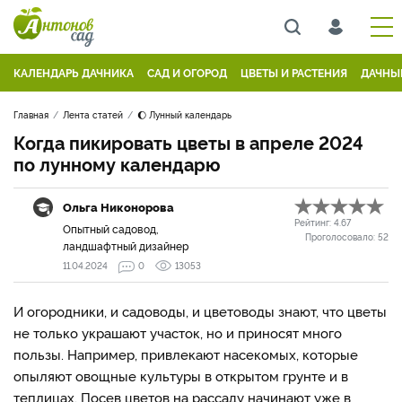
КАЛЕНДАРЬ ДАЧНИКА
САД И ОГОРОД
ЦВЕТЫ И РАСТЕНИЯ
ДАЧНЫ
Главная
Лента статей
🌔 Лунный календарь
Когда пикировать цветы в апреле 2024
по лунному календарю
Ольга Никонорова
Рейтинг:
4.67
Опытный садовод,
Проголосовало:
52
ландшафтный дизайнер
11.04.2024
0
13053
И огородники, и садоводы, и цветоводы знают, что цветы
не только украшают участок, но и приносят много
пользы. Например, привлекают насекомых, которые
опыляют овощные культуры в открытом грунте и в
теплицах. Посев цветов на рассаду начинают уже в