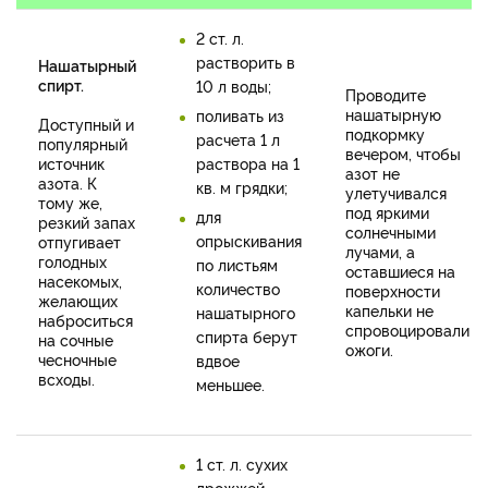
2 ст. л.
растворить в
Нашатырный
спирт.
10 л воды;
Проводите
нашатырную
поливать из
Доступный и
подкормку
расчета 1 л
популярный
вечером, чтобы
источник
раствора на 1
азот не
азота. К
кв. м грядки;
улетучивался
тому же,
под яркими
для
резкий запах
солнечными
опрыскивания
отпугивает
лучами, а
голодных
по листьям
оставшиеся на
насекомых,
количество
поверхности
желающих
капельки не
нашатырного
наброситься
спровоцировали
спирта берут
на сочные
ожоги.
чесночные
вдвое
всходы.
меньшее.
1 ст. л. сухих
дрожжей