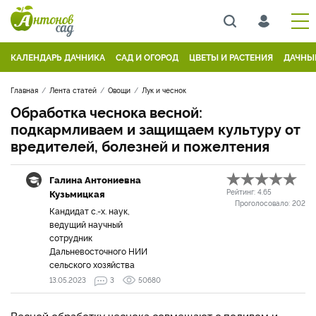
КАЛЕНДАРЬ ДАЧНИКА
САД И ОГОРОД
ЦВЕТЫ И РАСТЕНИЯ
ДАЧНЫ
Главная
Лента статей
Овощи
Лук и чеснок
Обработка чеснока весной:
подкармливаем и защищаем культуру от
вредителей, болезней и пожелтения
Галина Антониевна
Кузьмицкая
Рейтинг:
4.65
Проголосовало:
202
Кандидат с.-х. наук,
ведущий научный
сотрудник
Дальневосточного НИИ
сельского хозяйства
13.05.2023
3
50680
Весной обработку чеснока совмещают с поливом и