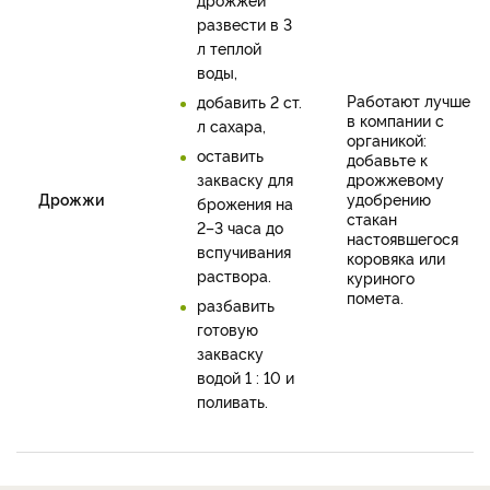
развести в 3
л теплой
воды,
Работают лучше
добавить 2 ст.
в компании с
л сахара,
органикой:
оставить
добавьте к
закваску для
дрожжевому
Дрожжи
удобрению
брожения на
стакан
2–3 часа до
настоявшегося
вспучивания
коровяка или
раствора.
куриного
помета.
разбавить
готовую
закваску
водой 1 : 10 и
поливать.