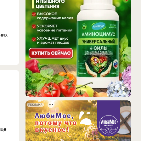
них
РЕКЛАМА
нце