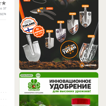
о:
37
9274
РЕКЛАМА