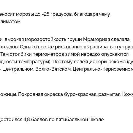
еносят морозы до -25 градусов, благодаря чему
климатом.
ли, высокая морозостойкость груши Мраморная сделала
х садов. Однако все же рискованно выращивать эту гру
 Там столбики термометров зимой нередко опускаются
идности температуры). Поэтому селекционеры рекоменд
 — Центральном, Волго-Вятском, Центрально-Черноземном
кожицы. Покровная окраска буро-красная, размытая. Кож
достоился 4,8 баллов по пятибалльной шкале.