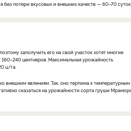
я без потери вкусовых и внешних качеств — 60–70 суток
оэтому заполучить его на свой участок хотят многие
т 160–240 центнеров. Максимальная урожайность
0 ц/га.
ко внешним явлениям. Так, оно терпима к температурным
егативно сказаться на урожайности сорта груши Мраморн