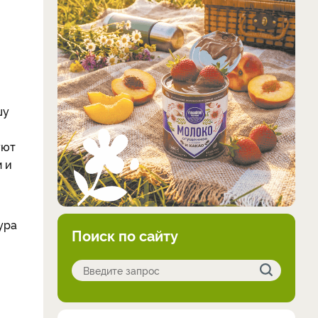
шу
уют
 и
ура
Поиск по сайту