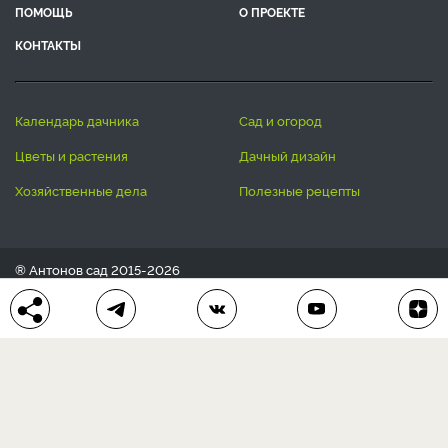
ПОМОЩЬ
О ПРОЕКТЕ
КОНТАКТЫ
календарь дачника
сад и огород
цветы и растения
дачный дизайн
хозяйственные дела
полезные рецепты
® Антонов сад 2015-2026
Политика конфиденциальности
Пользовательское соглашение
Другие наши проекты:
Сканворды
online
Любое использование материала допускается только с
письменного согласия редакции