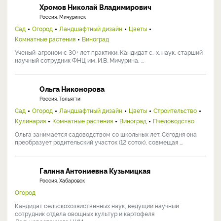
Хромов Николай Владимирович
Россия, Мичуринск
Сад
Огород
Ландшафтный дизайн
Цветы
Комнатные растения
Виноград
Ученый-агроном с 30+ лет практики. Кандидат с.-х. наук, старший
научный сотрудник ФНЦ им. И.В. Мичурина, ...
Ольга Никонорова
Россия, Тольятти
Сад
Огород
Ландшафтный дизайн
Цветы
Строительство
Кулинария
Комнатные растения
Виноград
Пчеловодство
Ольга занимается садоводством со школьных лет. Сегодня она
преобразует родительский участок (12 соток), совмещая ...
Галина Антониевна Кузьмицкая
Россия, Хабаровск
Огород
Кандидат сельскохозяйственных наук, ведущий научный
сотрудник отдела овощных культур и картофеля