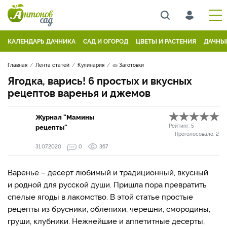
КАЛЕНДАРЬ ДАЧНИКА
САД И ОГОРОД
ЦВЕТЫ И РАСТЕНИЯ
ДАЧНЫ
Главная
Лента статей
Кулинария
🥒 Заготовки
Ягодка, варись! 6 простых и вкусных
рецептов варенья и джемов
Журнал "Мамины
рецепты"
Рейтинг:
5
Проголосовало:
2
31.07.2020
0
367
Варенье – десерт любимый и традиционный, вкусный
и родной для русской души. Пришла пора превратить
спелые ягоды в лакомство. В этой статье простые
рецепты из брусники, облепихи, черешни, смородины,
груши, клубники. Нежнейшие и аппетитные десерты,