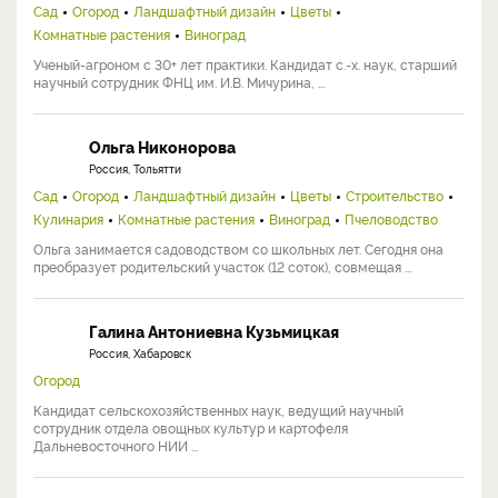
Сад
Огород
Ландшафтный дизайн
Цветы
Комнатные растения
Виноград
Ученый-агроном с 30+ лет практики. Кандидат с.-х. наук, старший
научный сотрудник ФНЦ им. И.В. Мичурина, ...
Ольга Никонорова
Россия, Тольятти
Сад
Огород
Ландшафтный дизайн
Цветы
Строительство
Кулинария
Комнатные растения
Виноград
Пчеловодство
Ольга занимается садоводством со школьных лет. Сегодня она
преобразует родительский участок (12 соток), совмещая ...
Галина Антониевна Кузьмицкая
Россия, Хабаровск
Огород
Кандидат сельскохозяйственных наук, ведущий научный
сотрудник отдела овощных культур и картофеля
Дальневосточного НИИ ...