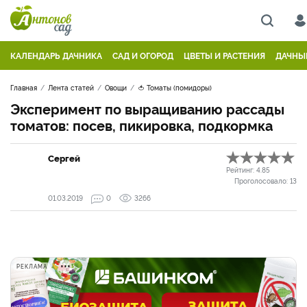
КАЛЕНДАРЬ ДАЧНИКА
САД И ОГОРОД
ЦВЕТЫ И РАСТЕНИЯ
ДАЧНЫ
Главная
Лента статей
Овощи
🍅 Томаты (помидоры)
Эксперимент по выращиванию рассады
томатов: посев, пикировка, подкормка
Сергей
Рейтинг:
4.85
Проголосовало:
13
01.03.2019
0
3266
РЕКЛАМА