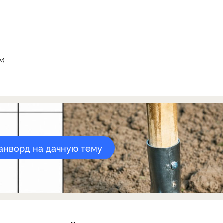
v
канворд на дачную тему