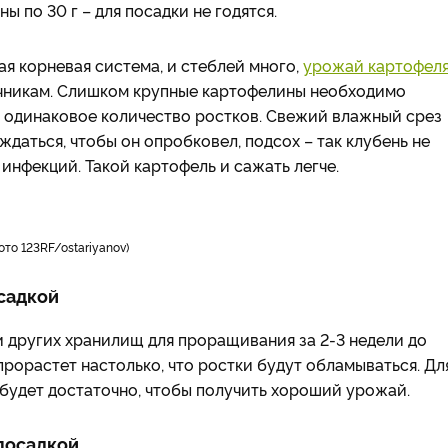
 по 30 г – для посадки не годятся.
я корневая система, и стеблей много,
урожай картофел
ачникам. Слишком крупные картофелины необходимо
ло одинаковое количество ростков. Свежий влажный срез
даться, чтобы он опробковел, подсох – так клубень не
инфекций. Такой картофель и сажать легче.
то 123RF/ostariyanov)
садкой
и других хранилищ для проращивания за 2-3 недели до
прорастет настолько, что ростки будут обламываться. Дл
 будет достаточно, чтобы получить хороший урожай.
посадкой