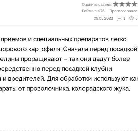
Оцените статью:
Рейтинг:
4.76
Проголосовало
09.05.2023
1
5
приемов и специальных препаратов легко
здорового картофеля. Сначала перед посадкой
елины проращивают – так они дадут более
осредственно перед посадкой клубни
 и вредителей. Для обработки используют ка
араты от проволочника, колорадского жука,