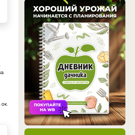
ь
ва
 ок.