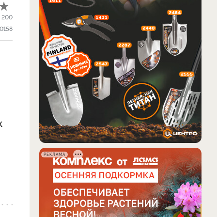
:
200
0158
к
РЕКЛАМА