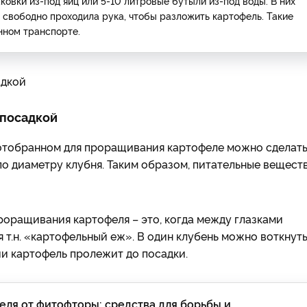
ковки из-под яиц или 5-10 литровые бутыли из-под воды. В них
 свободно проходила рука, чтобы разложить картофель. Такие
нном транспорте.
 посадкой
отобранном для проращивания картофеле можно сделат
 по диаметру клубня. Таким образом, питательные вещест
оращивания картофеля – это, когда между глазками
 т.н. «картофельный еж». В один клубень можно воткнуть
ии картофель пролежит до посадки.
еля от фитофторы: средства для борьбы и