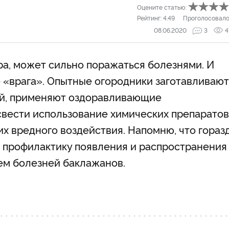
Оцените статью:
Рейтинг:
4.49
Проголосовало
08.06.2020
3
4
ура, может сильно поражаться болезнями. И
е «врага». Опытные огородники заготавливают
ий, применяют оздоравливающие
вести использование химических препаратов
х вредного воздействия. Напомню, что гораз
 профилактику появления и распространения
ем болезней баклажанов.