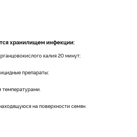
ются хранилищем инфекции:
арганцовокислого калия 20 минут;
гицидные препараты;
 температурами.
находящуюся на поверхности семян.