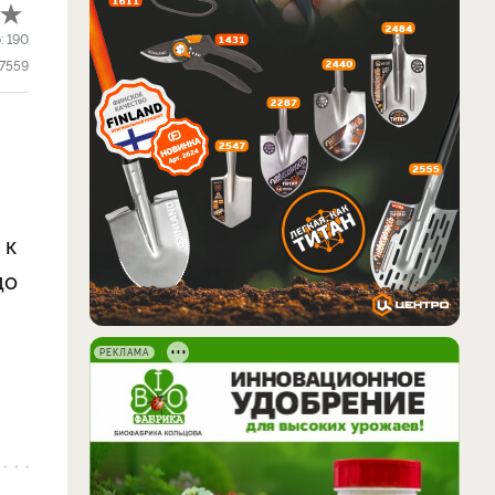
:
190
7559
 к
до
РЕКЛАМА